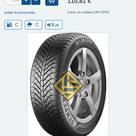
110,81 €
(ceny sú vrátane 23% DPH)
pridať do porovnania
C
C
B
dB