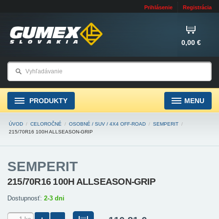
Prihlásenie
Registrácia
0,00 €
PRODUKTY
MENU
ÚVOD
/
CELOROČNÉ
/
OSOBNÉ / SUV / 4X4 OFF-ROAD
/
SEMPERIT
/
215/70R16 100H ALLSEASON-GRIP
SEMPERIT
215/70R16 100H ALLSEASON-GRIP
Dostupnosť:
2-3 dni