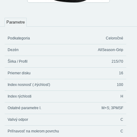
Parametre
Podkategoria
Celoročné
Dezén
AllSeason-Grip
Šírka / Profil
215/70
Priemer disku
16
Index nosnosť ( /rýchlosť)
100
Index rýchlosti
H
Ostatné parametre I.
M+S; 3PMSF
Valivý odpor
C
Priľnavosť na mokrom povrchu
C