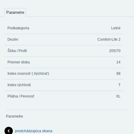
Parametre
Podkategoria
Letné
Dezén
Comfort-Life 2
Šírka / Profil
205/70
Priemer disku
14
Index nosnosť ( /rýchlosť)
98
Index rýchlosti
T
Plátna / Pevnosť
XL
Parametre
predchádzajúca strana