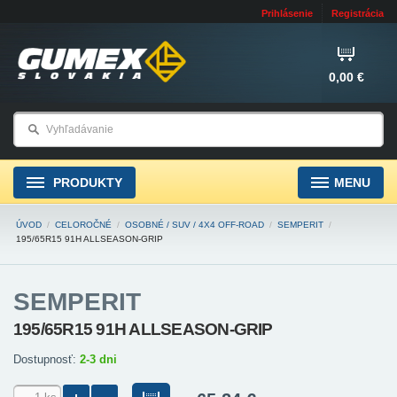
Prihlásenie
Registrácia
0,00 €
PRODUKTY
MENU
ÚVOD
/
CELOROČNÉ
/
OSOBNÉ / SUV / 4X4 OFF-ROAD
/
SEMPERIT
/
195/65R15 91H ALLSEASON-GRIP
SEMPERIT
195/65R15 91H ALLSEASON-GRIP
Dostupnosť:
2-3 dni