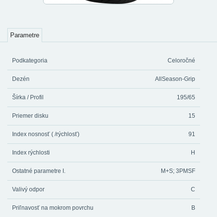
Parametre
Podkategoria
Celoročné
Dezén
AllSeason-Grip
Šírka / Profil
195/65
Priemer disku
15
Index nosnosť ( /rýchlosť)
91
Index rýchlosti
H
Ostatné parametre I.
M+S; 3PMSF
Valivý odpor
C
Priľnavosť na mokrom povrchu
B