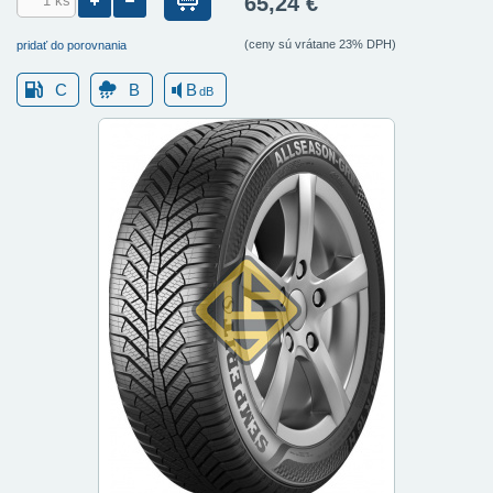
65,24 €
(ceny sú vrátane 23% DPH)
pridať do porovnania
C
B
B
dB