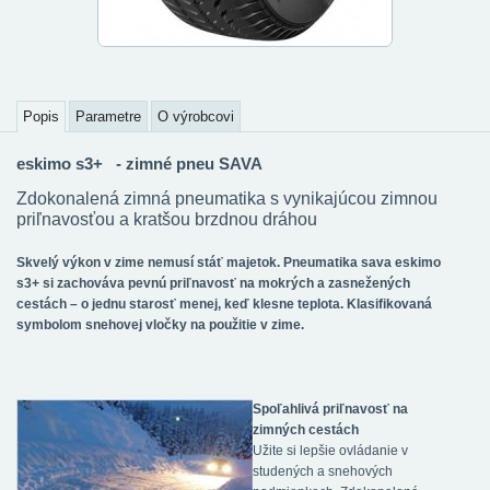
Popis
Parametre
O výrobcovi
eskimo s3+ - zimné pneu SAVA
Zdokonalená zimná pneumatika s vynikajúcou zimnou
priľnavosťou a kratšou brzdnou dráhou
Skvelý výkon v zime nemusí stáť majetok. Pneumatika sava eskimo
s3+ si zachováva pevnú priľnavosť na mokrých a zasnežených
cestách – o jednu starosť menej, keď klesne teplota. Klasifikovaná
symbolom snehovej vločky na použitie v zime.
Spoľahlivá priľnavosť na
zimných cestách
Užite si lepšie ovládanie v
studených a snehových