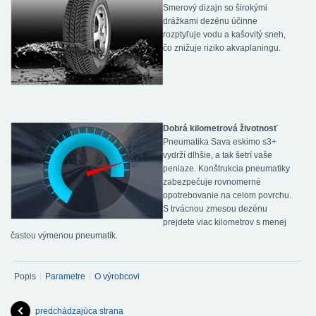
Smerový dizajn so širokými
drážkami dezénu účinne
rozptyľuje vodu a kašovitý sneh,
čo znižuje riziko akvaplaningu.
Dobrá kilometrová životnosť
Pneumatika Sava eskimo s3+
vydrží dlhšie, a tak šetrí vaše
peniaze. Konštrukcia pneumatiky
zabezpečuje rovnomerné
opotrebovanie na celom povrchu.
S trvácnou zmesou dezénu
prejdete viac kilometrov s menej
častou výmenou pneumatík.
Popis
Parametre
O výrobcovi
predchádzajúca strana