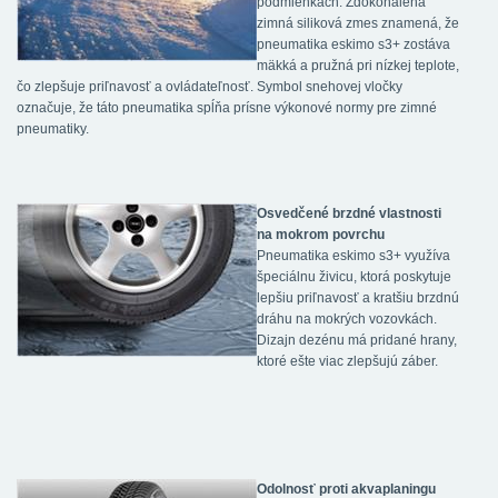
podmienkach. Zdokonalená
zimná siliková zmes znamená, že
pneumatika eskimo s3+ zostáva
mäkká a pružná pri nízkej teplote,
čo zlepšuje priľnavosť a ovládateľnosť. Symbol snehovej vločky
označuje, že táto pneumatika spĺňa prísne výkonové normy pre zimné
pneumatiky.
Osvedčené brzdné vlastnosti
na mokrom povrchu
Pneumatika eskimo s3+ využíva
špeciálnu živicu, ktorá poskytuje
lepšiu priľnavosť a kratšiu brzdnú
dráhu na mokrých vozovkách.
Dizajn dezénu má pridané hrany,
ktoré ešte viac zlepšujú záber.
Odolnosť proti akvaplaningu