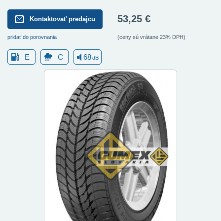
53,25 €
Kontaktovať predajcu
pridať do porovnania
(ceny sú vrátane 23% DPH)
E
C
68
dB