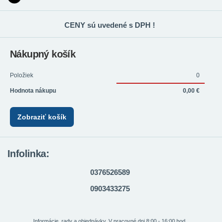
CENY sú uvedené s DPH !
Nákupný košík
Položiek
0
Hodnota nákupu
0,00 €
Zobraziť košík
Infolinka:
0376526589
0903433275
Informácie, rady a objednávky. V pracovné dni 8:00 - 16:00 hod.