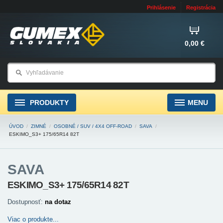
Prihlásenie
Registrácia
0,00 €
PRODUKTY
MENU
ÚVOD
/
ZIMNÉ
/
OSOBNÉ / SUV / 4X4 OFF-ROAD
/
SAVA
/
ESKIMO_S3+ 175/65R14 82T
SAVA
ESKIMO_S3+ 175/65R14 82T
Dostupnosť:
na dotaz
Viac o produkte...