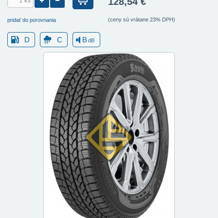
128,54 €
(ceny sú vrátane 23% DPH)
pridať do porovnania
D
C
B
dB