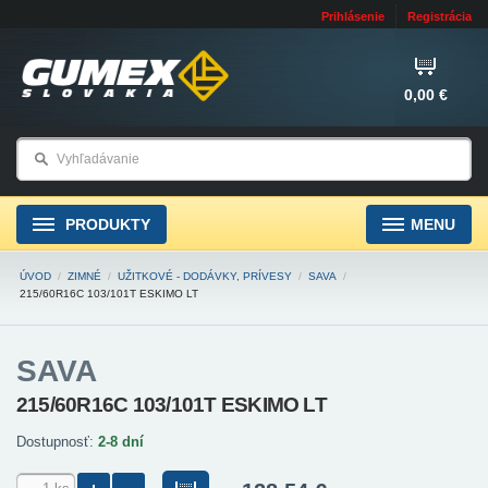
Prihlásenie
Registrácia
0,00 €
PRODUKTY
MENU
ÚVOD
/
ZIMNÉ
/
UŽITKOVÉ - DODÁVKY, PRÍVESY
/
SAVA
/
215/60R16C 103/101T ESKIMO LT
SAVA
215/60R16C 103/101T ESKIMO LT
Dostupnosť:
2-8 dní