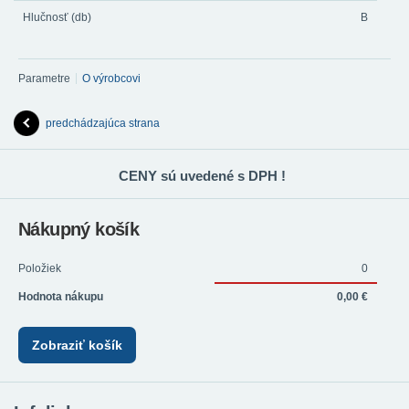
Hlučnosť (db)
B
Parametre
O výrobcovi
predchádzajúca strana
CENY sú uvedené s DPH !
Nákupný košík
Položiek
0
Hodnota nákupu
0,00 €
Zobraziť košík