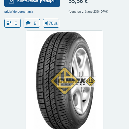
55,56 €
Kontaktovať predajcu
pridať do porovnania
(ceny sú vrátane 23% DPH)
E
B
70
dB