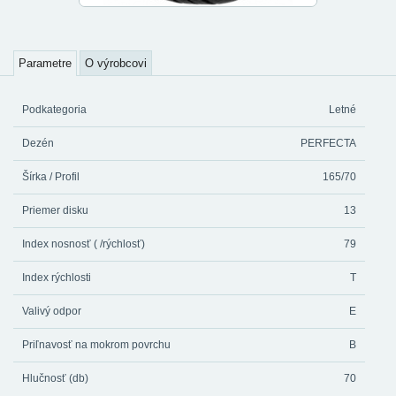
Parametre
O výrobcovi
Podkategoria
Letné
Dezén
PERFECTA
Šírka / Profil
165/70
Priemer disku
13
Index nosnosť ( /rýchlosť)
79
Index rýchlosti
T
Valivý odpor
E
Priľnavosť na mokrom povrchu
B
Hlučnosť (db)
70