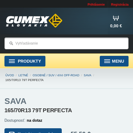
Prihlásenie
Registrácia
0,00 €
PRODUKTY
MENU
ÚVOD
/
LETNÉ
/
OSOBNÉ / SUV / 4X4 OFF-ROAD
/
SAVA
/
165/70R13 79T PERFECTA
SAVA
165/70R13 79T PERFECTA
Dostupnosť:
na dotaz