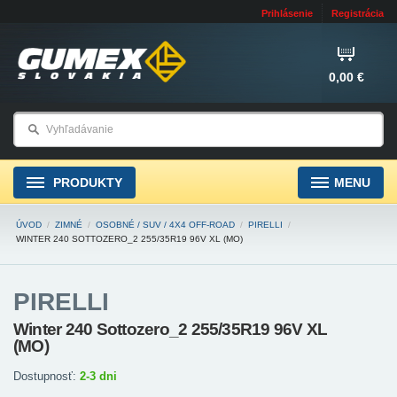
Prihlásenie
Registrácia
0,00 €
PRODUKTY
MENU
ÚVOD
/
ZIMNÉ
/
OSOBNÉ / SUV / 4X4 OFF-ROAD
/
PIRELLI
/
WINTER 240 SOTTOZERO_2 255/35R19 96V XL (MO)
PIRELLI
Winter 240 Sottozero_2 255/35R19 96V XL
(MO)
Dostupnosť:
2-3 dni