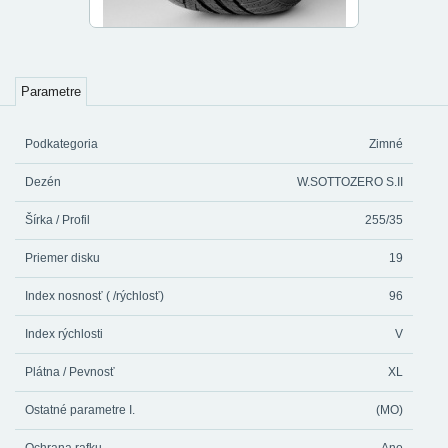
Parametre
Podkategoria
Zimné
Dezén
W.SOTTOZERO S.II
Šírka / Profil
255/35
Priemer disku
19
Index nosnosť ( /rýchlosť)
96
Index rýchlosti
V
Plátna / Pevnosť
XL
Ostatné parametre I.
(MO)