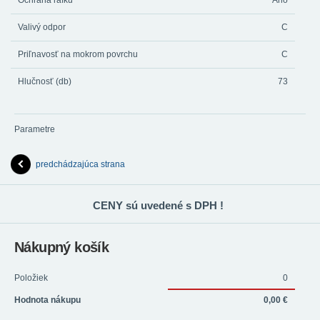
Ochrana rafku
Ano
Valivý odpor
C
Priľnavosť na mokrom povrchu
C
Hlučnosť (db)
73
Parametre
predchádzajúca strana
CENY sú uvedené s DPH !
Nákupný košík
Položiek
0
Hodnota nákupu
0,00 €