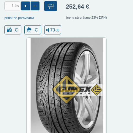
252,64 €
(ceny sú vrátane 23% DPH)
pridať do porovnania
C
C
73
dB