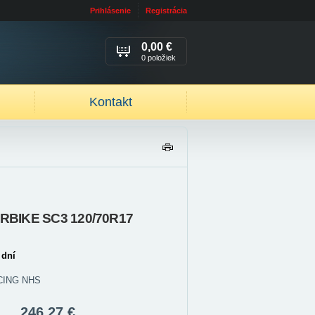
Prihlásenie
Registrácia
0,00 €
0 položiek
Kontakt
TL
AČ
IŤ
RBIKE SC3 120/70R17
 dní
ACING NHS
246,27 €