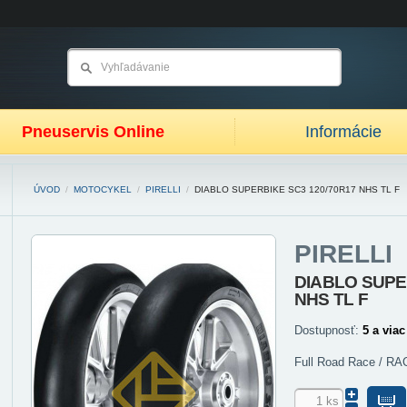
Pneuservis Online
Informácie
ÚVOD
/
MOTOCYKEL
/
PIRELLI
/
DIABLO SUPERBIKE SC3 120/70R17 NHS TL F
PIRELLI
DIABLO SUPE
NHS TL F
Dostupnosť:
5 a viac
Full Road Race / R