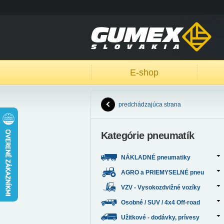
E-shop
predchádzajúca strana
Kategórie pneumatík
NÁKLADNÉ pneumatiky
AGRO a PRIEMYSELNÉ pneu
VZV - Vysokozdvižné vozíky
Osobné / SUV / 4x4 Off-road
Užitkové - dodávky, prívesy