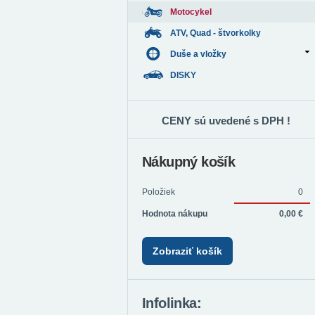
Motocykel
ATV, Quad - štvorkolky
Duše a vložky
DISKY
CENY sú uvedené s DPH !
Nákupný košík
Položiek
0
Hodnota nákupu
0,00 €
Zobraziť košík
Infolinka: