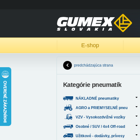
E-shop
predchádzajúca strana
Kategórie pneumatík
NÁKLADNÉ pneumatiky
AGRO a PRIEMYSELNÉ pneu
VZV - Vysokozdvižné vozíky
Osobné / SUV / 4x4 Off-road
Užitkové - dodávky, prívesy