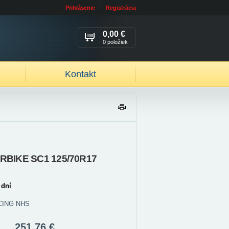
Prihlásenie
Registrácia
0,00 €
0 položiek
Kontakt
TL
AČ
IŤ
RBIKE SC1 125/70R17
 dní
ACING NHS
251,76 €