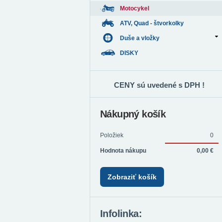
Motocykel
ATV, Quad - štvorkolky
Duše a vložky
DISKY
CENY sú uvedené s DPH !
Nákupný košík
Položiek
0
Hodnota nákupu
0,00 €
Zobraziť košík
Infolinka: