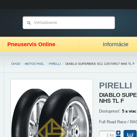
Pneuservis Online
Informácie
ÚVOD
/
MOTOCYKEL
/
PIRELLI
/
DIABLO SUPERBIKE SC1 125/70R17 NHS TL F
PIRELLI
DIABLO SUPE
NHS TL F
Dostupnosť:
5 a viac
Full Road Race / R