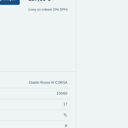
(ceny sú vrátane 23% DPH)
Diablo Rosso IV CORSA
150/60
17
TL
R