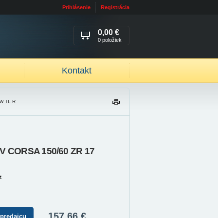
Prihlásenie
Registrácia
0,00 €
0 položiek
Kontakt
W TL R
TL
AČ
IŤ
IV CORSA 150/60 ZR 17
z
157,66 €
 predajcu