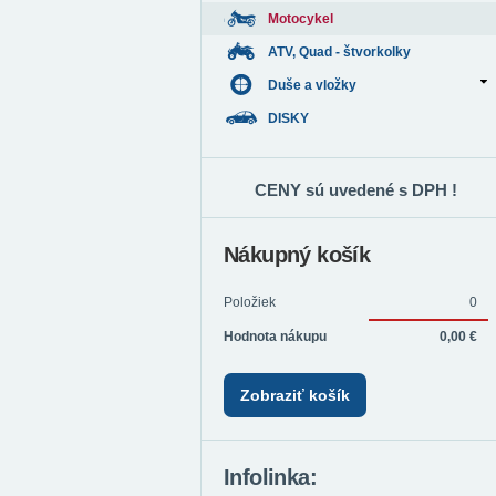
Motocykel
ATV, Quad - štvorkolky
Duše a vložky
DISKY
CENY sú uvedené s DPH !
Nákupný košík
Položiek
0
Hodnota nákupu
0,00 €
Zobraziť košík
Infolinka: