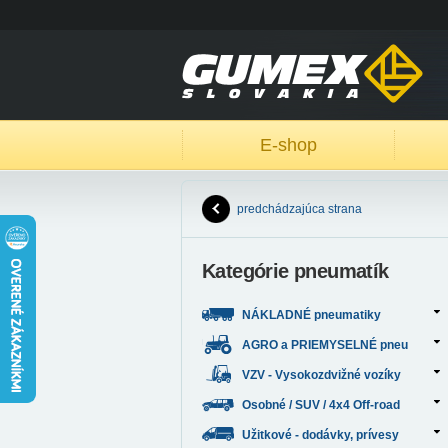
E-shop
predchádzajúca strana
Kategórie pneumatík
NÁKLADNÉ pneumatiky
AGRO a PRIEMYSELNÉ pneu
VZV - Vysokozdvižné vozíky
Osobné / SUV / 4x4 Off-road
Užitkové - dodávky, prívesy