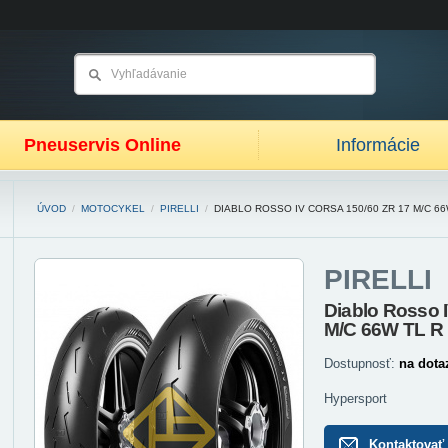
Pneuservis Online
Informácie
ÚVOD
/
MOTOCYKEL
/
PIRELLI
/
DIABLO ROSSO IV CORSA 150/60 ZR 17 M/C 66
PIRELLI
Diablo Rosso 
M/C 66W TL R
Dostupnosť:
na dota
Hypersport
Kontaktovať