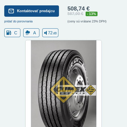
508,74 €
Kontaktovať predajcu
587,00 €
- 13%
pridať do porovnania
(ceny sú vrátane 23% DPH)
C
A
72
dB