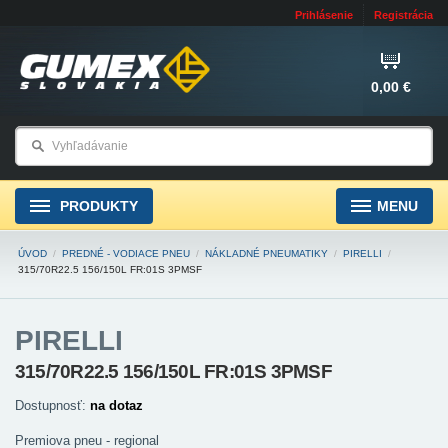
Prihlásenie
Registrácia
0,00 €
PRODUKTY
MENU
ÚVOD
/
PREDNÉ - VODIACE PNEU
/
NÁKLADNÉ PNEUMATIKY
/
PIRELLI
/
315/70R22.5 156/150L FR:01S 3PMSF
PIRELLI
315/70R22.5 156/150L FR:01S 3PMSF
Dostupnosť:
na dotaz
Premiova pneu - regional