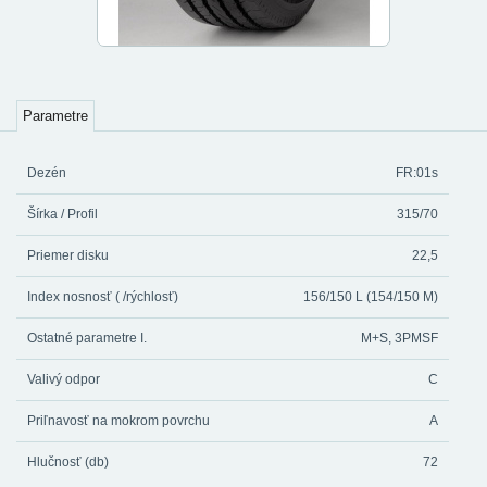
Parametre
Dezén
FR:01s
Šírka / Profil
315/70
Priemer disku
22,5
Index nosnosť ( /rýchlosť)
156/150 L (154/150 M)
Ostatné parametre I.
M+S, 3PMSF
Valivý odpor
C
Priľnavosť na mokrom povrchu
A
Hlučnosť (db)
72