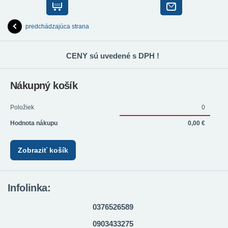
predchádzajúca strana
CENY sú uvedené s DPH !
Nákupný košík
Položiek
0
Hodnota nákupu
0,00 €
Zobraziť košík
Infolinka:
0376526589
0903433275