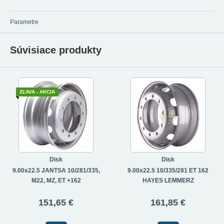
Parametre
Súvisiace produkty
ZĽAVA - AKCIA
Disk
Disk
9.00x22.5 JANTSA 10/281/335,
9.00x22.5 10/335/281 ET 162
M22, MZ, ET +162
HAYES LEMMERZ
151,65 €
161,85 €