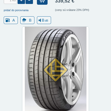
339,52 €
(ceny sú vrátane 23% DPH)
pridať do porovnania
A
B
B
dB