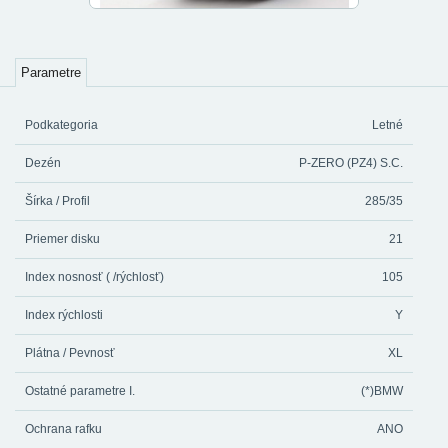
Parametre
Podkategoria
Letné
Dezén
P-ZERO (PZ4) S.C.
Šírka / Profil
285/35
Priemer disku
21
Index nosnosť ( /rýchlosť)
105
Index rýchlosti
Y
Plátna / Pevnosť
XL
Ostatné parametre I.
(*)BMW
Ochrana rafku
ANO