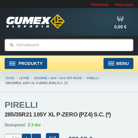
Prihlásenie
Registrácia
0,00 €
PRODUKTY
MENU
ÚVOD
/
LETNÉ
/
OSOBNÉ / SUV / 4X4 OFF-ROAD
/
PIRELLI
/
285/35R21 105Y XL P-ZERO (PZ4) S.C. (*)
PIRELLI
285/35R21 105Y XL P-ZERO (PZ4) S.C. (*)
Dostupnosť:
2-3 dni