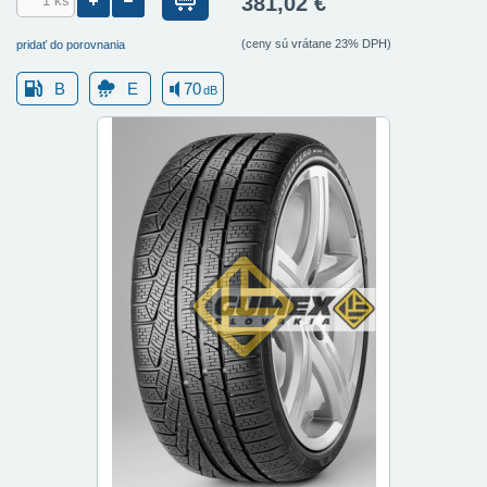
381,02 €
(ceny sú vrátane 23% DPH)
pridať do porovnania
B
E
70
dB