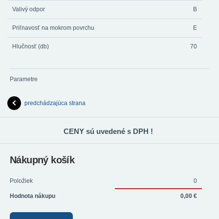
Valivý odpor
B
Priľnavosť na mokrom povrchu
E
Hlučnosť (db)
70
Parametre
predchádzajúca strana
CENY sú uvedené s DPH !
Nákupný košík
Položiek
0
Hodnota nákupu
0,00 €