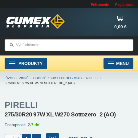
Prihlásenie
Registrácia
0,00 €
PRODUKTY
MENU
ÚVOD
/
ZIMNÉ
/
OSOBNÉ / SUV / 4X4 OFF-ROAD
/
PIRELLI
/
275/30R20 97W XL W270 SOTTOZERO_2 (AO)
PIRELLI
275/30R20 97W XL W270 Sottozero_2 (AO)
Dostupnosť:
2-3 dni