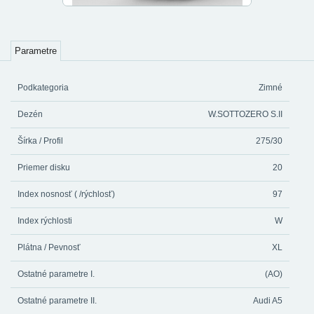
Parametre
Podkategoria
Zimné
Dezén
W.SOTTOZERO S.II
Šírka / Profil
275/30
Priemer disku
20
Index nosnosť ( /rýchlosť)
97
Index rýchlosti
W
Plátna / Pevnosť
XL
Ostatné parametre I.
(AO)
Ostatné parametre II.
Audi A5