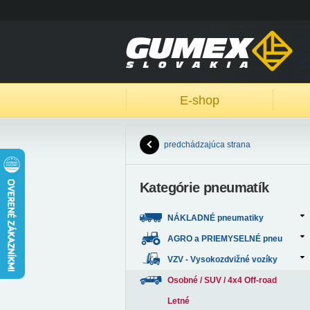
E-shop
predchádzajúca strana
Kategórie pneumatík
NÁKLADNÉ pneumatiky
AGRO a PRIEMYSELNÉ pneu
VZV - Vysokozdvižné vozíky
Osobné / SUV / 4x4 Off-road
Letné