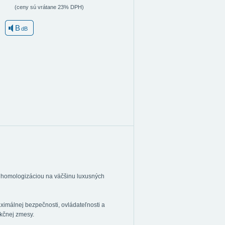
(ceny sú vrátane 23% DPH)
B
dB
s homologizáciou na väčšinu luxusných
imálnej bezpečnosti, ovládateľnosti a
kčnej zmesy.