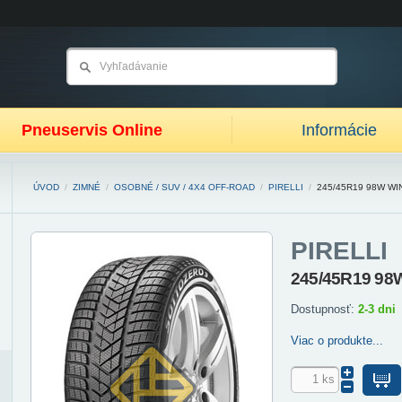
Pneuservis Online
Informácie
ÚVOD
/
ZIMNÉ
/
OSOBNÉ / SUV / 4X4 OFF-ROAD
/
PIRELLI
/
245/45R19 98W W
PIRELLI
245/45R19 98W
Dostupnosť:
2-3 dni
Viac o produkte...