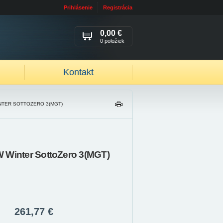
Prihlásenie
Registrácia
0,00 €
0 položiek
Kontakt
INTER SOTTOZERO 3(MGT)
TL
AČ
IŤ
 Winter SottoZero 3(MGT)
261,77 €