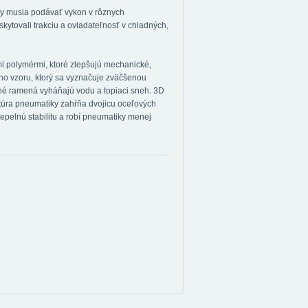
iky musia podávať vykon v rôznych
ytovali trakciu a ovladateľnosť v chladných,
mi polymérmi, ktoré zlepšujú mechanické,
ho vzoru, ktorý sa vyznačuje zväčšenou
ené ramená vyháňajú vodu a topiaci sneh. 3D
ktúra pneumatiky zahŕňa dvojicu oceľových
epelnú stabilitu a robí pneumatiky menej