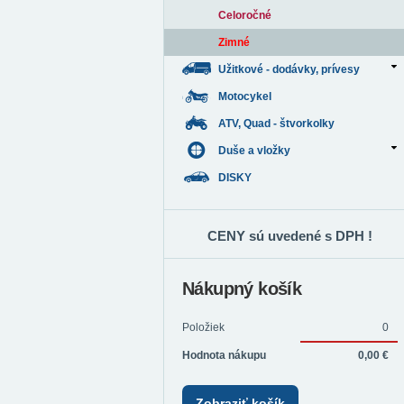
Celoročné
Zimné
Užitkové - dodávky, prívesy
Motocykel
ATV, Quad - štvorkolky
Duše a vložky
DISKY
CENY sú uvedené s DPH !
Nákupný košík
Položiek
0
Hodnota nákupu
0,00 €
Zobraziť košík