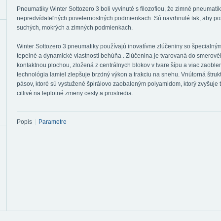
Pneumatiky Winter Sottozero 3 boli vyvinuté s filozofiou, že zimné pneumat
nepredvídateľných poveternostných podmienkach. Sú navrhnuté tak, aby posk
suchých, mokrých a zimných podmienkach.
Winter Sottozero 3 pneumatiky používajú inovatívne zlúčeniny so špecialný
tepelné a dynamické vlastnosti behúňa . Zlúčenina je tvarovaná do smerové
kontaktnou plochou, zložená z centrálnych blokov v tvare šípu a viac zaobl
technológia lamiel zlepšuje brzdný výkon a trakciu na snehu. Vnútorná štru
pásov, ktoré sú vystužené špirálovo zaobaleným polyamidom, ktorý zvyšuje t
citlivé na teplotné zmeny cesty a prostredia.
Popis
Parametre