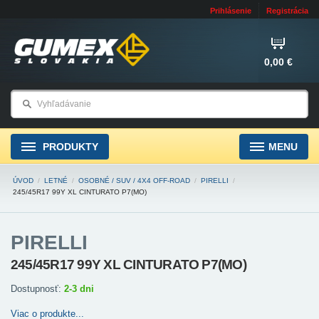
Prihlásenie
Registrácia
0,00 €
PRODUKTY
MENU
ÚVOD
/
LETNÉ
/
OSOBNÉ / SUV / 4X4 OFF-ROAD
/
PIRELLI
/
245/45R17 99Y XL CINTURATO P7(MO)
PIRELLI
245/45R17 99Y XL CINTURATO P7(MO)
Dostupnosť:
2-3 dni
Viac o produkte...