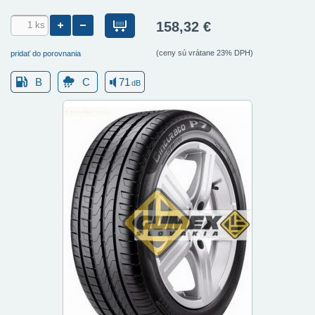
158,32 €
(ceny sú vrátane 23% DPH)
pridať do porovnania
B
C
71
dB