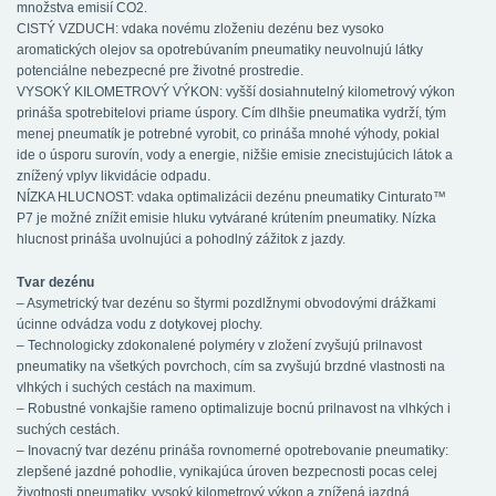
množstva emisií CO2.
CISTÝ VZDUCH: vdaka novému zloženiu dezénu bez vysoko
aromatických olejov sa opotrebúvaním pneumatiky neuvolnujú látky
potenciálne nebezpecné pre životné prostredie.
VYSOKÝ KILOMETROVÝ VÝKON: vyšší dosiahnutelný kilometrový výkon
prináša spotrebitelovi priame úspory. Cím dlhšie pneumatika vydrží, tým
menej pneumatík je potrebné vyrobit, co prináša mnohé výhody, pokial
ide o úsporu surovín, vody a energie, nižšie emisie znecistujúcich látok a
znížený vplyv likvidácie odpadu.
NÍZKA HLUCNOST: vdaka optimalizácii dezénu pneumatiky Cinturato™
P7 je možné znížit emisie hluku vytvárané krútením pneumatiky. Nízka
hlucnost prináša uvolnujúci a pohodlný zážitok z jazdy.
Tvar dezénu
– Asymetrický tvar dezénu so štyrmi pozdlžnymi obvodovými drážkami
úcinne odvádza vodu z dotykovej plochy.
– Technologicky zdokonalené polyméry v zložení zvyšujú prilnavost
pneumatiky na všetkých povrchoch, cím sa zvyšujú brzdné vlastnosti na
vlhkých i suchých cestách na maximum.
– Robustné vonkajšie rameno optimalizuje bocnú prilnavost na vlhkých i
suchých cestách.
– Inovacný tvar dezénu prináša rovnomerné opotrebovanie pneumatiky:
zlepšené jazdné pohodlie, vynikajúca úroven bezpecnosti pocas celej
životnosti pneumatiky, vysoký kilometrový výkon a znížená jazdná