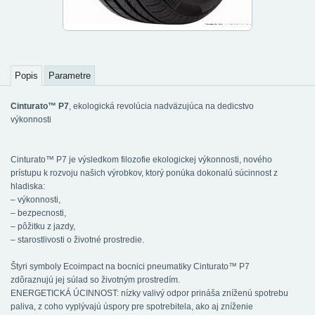
Popis
Parametre
Cinturato™ P7
, ekologická revolúcia nadväzujúca na dedicstvo
výkonnosti
Cinturato™ P7 je výsledkom filozofie ekologickej výkonnosti, nového
prístupu k rozvoju našich výrobkov, ktorý ponúka dokonalú súcinnost z
hladiska:
– výkonnosti,
– bezpecnosti,
– pôžitku z jazdy,
– starostlivosti o životné prostredie.
Štyri symboly Ecoimpact na bocnici pneumatiky Cinturato™ P7
zdôraznujú jej súlad so životným prostredím.
ENERGETICKÁ ÚCINNOST: nízky valivý odpor prináša zníženú spotrebu
paliva, z coho vyplývajú úspory pre spotrebitela, ako aj zníženie