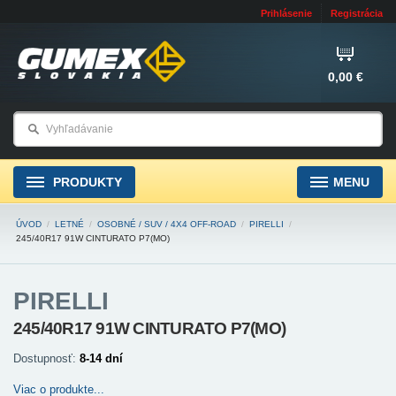
Prihlásenie
Registrácia
0,00 €
PRODUKTY
MENU
ÚVOD
/
LETNÉ
/
OSOBNÉ / SUV / 4X4 OFF-ROAD
/
PIRELLI
/
245/40R17 91W CINTURATO P7(MO)
PIRELLI
245/40R17 91W CINTURATO P7(MO)
Dostupnosť:
8-14 dní
Viac o produkte...