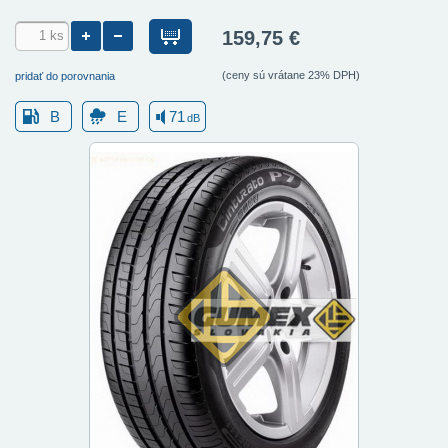
159,75 €
(ceny sú vrátane 23% DPH)
pridať do porovnania
B
E
71
dB