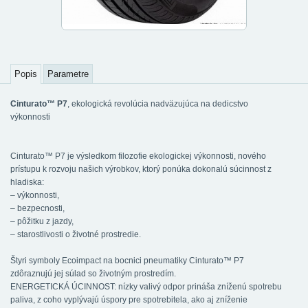
Popis
Parametre
Cinturato™ P7
, ekologická revolúcia nadväzujúca na dedicstvo
výkonnosti
Cinturato™ P7 je výsledkom filozofie ekologickej výkonnosti, nového
prístupu k rozvoju našich výrobkov, ktorý ponúka dokonalú súcinnost z
hladiska:
– výkonnosti,
– bezpecnosti,
– pôžitku z jazdy,
– starostlivosti o životné prostredie.
Štyri symboly Ecoimpact na bocnici pneumatiky Cinturato™ P7
zdôraznujú jej súlad so životným prostredím.
ENERGETICKÁ ÚCINNOST: nízky valivý odpor prináša zníženú spotrebu
paliva, z coho vyplývajú úspory pre spotrebitela, ako aj zníženie