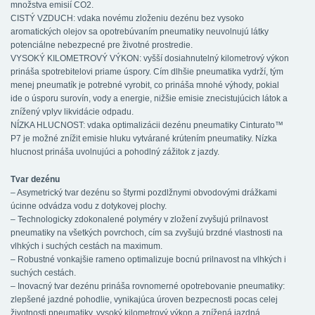
množstva emisií CO2.
CISTÝ VZDUCH: vdaka novému zloženiu dezénu bez vysoko
aromatických olejov sa opotrebúvaním pneumatiky neuvolnujú látky
potenciálne nebezpecné pre životné prostredie.
VYSOKÝ KILOMETROVÝ VÝKON: vyšší dosiahnutelný kilometrový výkon
prináša spotrebitelovi priame úspory. Cím dlhšie pneumatika vydrží, tým
menej pneumatík je potrebné vyrobit, co prináša mnohé výhody, pokial
ide o úsporu surovín, vody a energie, nižšie emisie znecistujúcich látok a
znížený vplyv likvidácie odpadu.
NÍZKA HLUCNOST: vdaka optimalizácii dezénu pneumatiky Cinturato™
P7 je možné znížit emisie hluku vytvárané krútením pneumatiky. Nízka
hlucnost prináša uvolnujúci a pohodlný zážitok z jazdy.
Tvar dezénu
– Asymetrický tvar dezénu so štyrmi pozdlžnymi obvodovými drážkami
úcinne odvádza vodu z dotykovej plochy.
– Technologicky zdokonalené polyméry v zložení zvyšujú prilnavost
pneumatiky na všetkých povrchoch, cím sa zvyšujú brzdné vlastnosti na
vlhkých i suchých cestách na maximum.
– Robustné vonkajšie rameno optimalizuje bocnú prilnavost na vlhkých i
suchých cestách.
– Inovacný tvar dezénu prináša rovnomerné opotrebovanie pneumatiky:
zlepšené jazdné pohodlie, vynikajúca úroven bezpecnosti pocas celej
životnosti pneumatiky, vysoký kilometrový výkon a znížená jazdná