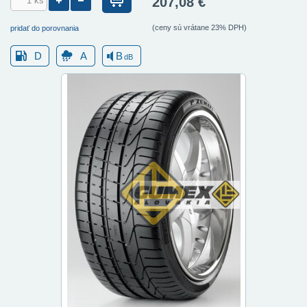
207,08 €
(ceny sú vrátane 23% DPH)
pridať do porovnania
D
A
B
dB