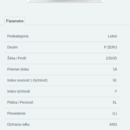
Parametre
Podkategoria
Letné
Dezén
P ZERO
Šírka / Profil
235/35
Priemer disku
19
Index nosnosť ( /rýchlosť)
91
Index rýchlosti
Y
Plátna / Pevnosť
XL
Prevedenie
(L)
Ochrana rafku
ANO