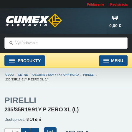
Prihlásenie
Registrácia
0,00 €
PRODUKTY
MENU
ÚVOD
/
LETNÉ
/
OSOBNÉ / SUV / 4X4 OFF-ROAD
/
PIRELLI
/
235/35R19 91Y P ZERO XL (L)
PIRELLI
235/35R19 91Y P ZERO XL (L)
Dostupnosť:
8-14 dní