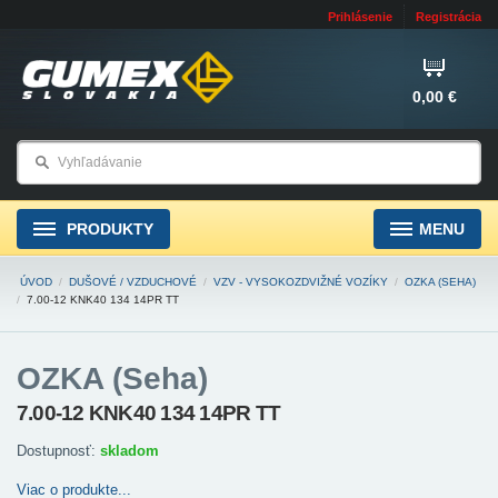
Prihlásenie
Registrácia
0,00 €
PRODUKTY
MENU
ÚVOD
/
DUŠOVÉ / VZDUCHOVÉ
/
VZV - VYSOKOZDVIŽNÉ VOZÍKY
/
OZKA (SEHA)
/
7.00-12 KNK40 134 14PR TT
OZKA (Seha)
7.00-12 KNK40 134 14PR TT
Dostupnosť:
skladom
Viac o produkte...