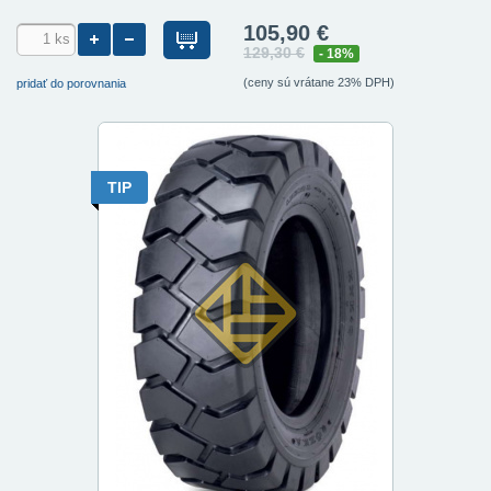
105,90 €
129,30 €
- 18%
(ceny sú vrátane 23% DPH)
pridať do porovnania
TIP