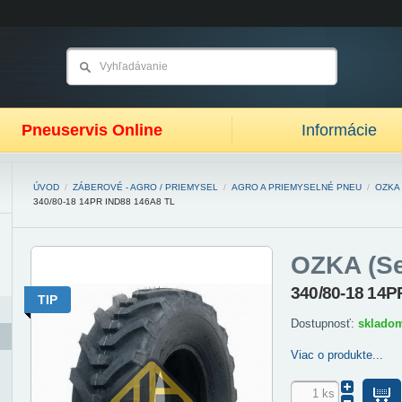
Pneuservis Online
Informácie
ÚVOD
/
ZÁBEROVÉ - AGRO / PRIEMYSEL
/
AGRO A PRIEMYSELNÉ PNEU
/
OZKA 
340/80-18 14PR IND88 146A8 TL
OZKA (S
340/80-18 14P
TIP
Dostupnosť:
sklado
Viac o produkte...