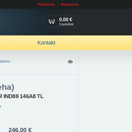
Prihlásenie
Registrácia
0,00 €
0 položiek
Kontakt
(SEHA)
/
TL
AČ
IŤ
eha)
R IND88 146A8 TL
m
246,00 €