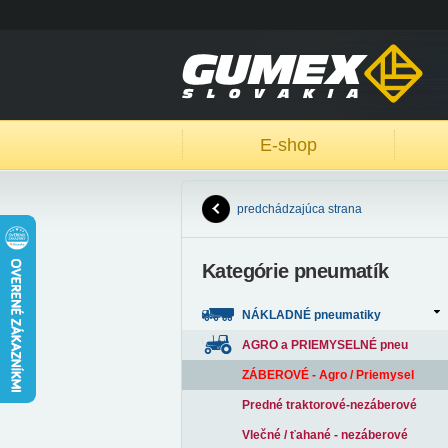
E-shop
predchádzajúca strana
Kategórie pneumatík
NÁKLADNÉ pneumatiky
AGRO a PRIEMYSELNÉ pneu
ZÁBEROVÉ - Agro / Priemysel
Predné traktorové-nezáberové
Vlečné / ťahané - nezáberové