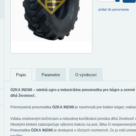
pridať do porovnania
Popis
Parametre
O výrobcovi
ÖZKA IND88 – odolná agro a industriálna pneumatika pre bágre a zemné 
dlhá životnosť.
Priemyselná pneumatika
ÖZKA IND88
je navrhnutá pre traktor-báger, nakla
Vďaka zosilneným bočniciam a robustnej konštrukcii ponúka dlhú životnosť
hlbokými blokmi zabezpečuje výbornú trakciu na poli, štrku či nespevnených 
Pneumatika
ÖZKA IND88
je dostupná v rôznych rozmeroch, čo ju robí unive