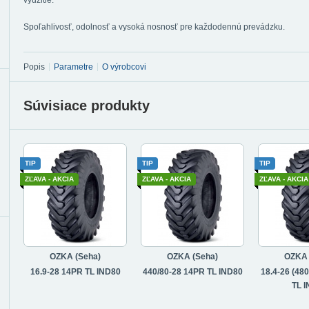
využitie.
Spoľahlivosť, odolnosť a vysoká nosnosť pre každodennú prevádzku.
Popis
Parametre
O výrobcovi
Súvisiace produkty
TIP
TIP
TIP
ZĽAVA - AKCIA
ZĽAVA - AKCIA
ZĽAVA - AKCIA
OZKA (Seha)
OZKA (Seha)
OZKA 
16.9-28 14PR TL IND80
440/80-28 14PR TL IND80
18.4-26 (48
TL 