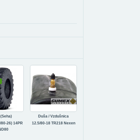
(Seha)
Duša / Vzdušnica
0/80-26) 14PR
12.5/80-18 TR218 Nexen
IND80