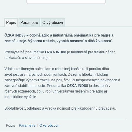
Popis
Parametre
O výrobcovi
ÖZKA IND88 – odolná agro a industriálna pneumatika pre bágre a
zemné stroje. Výborná trakcia, vysoká nosnosť a dlhá životnosť.
Priemyselná pneumatika
ÖZKA IND88
je navrhnutá pre traktor-báger,
nakladače a stavebné stroje.
Vďaka zosilneným bočniciam a robustnej konštrukcii ponúka dlhú
životnosť aj v náročných podmienkach. Dezén s hlbokými blokmi
zabezpečuje výbornú trakciu na poli, štrku či nespevnených povrchoch a
zároveň stabilitu na ceste. Pneumatika
ÖZKA IND88
je dostupná v
rôznych rozmeroch, čo ju robí univerzálnym riešením pre agro aj
industriálne využitie.
Spoľahlivosť, odolnosť a vysoká nosnosť pre každodennú prevádzku.
Popis
Parametre
O výrobcovi