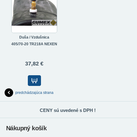
Duša / Vzdušnica
405/70-20 TR218A NEXEN
37,82 €
predchádzajúca strana
CENY sú uvedené s DPH !
Nákupný košík