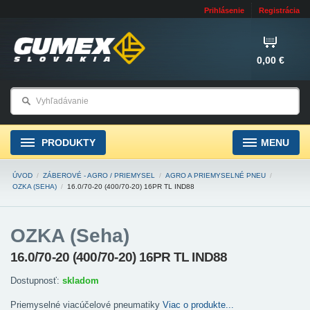
Prihlásenie
Registrácia
0,00 €
PRODUKTY
MENU
ÚVOD
/
ZÁBEROVÉ - AGRO / PRIEMYSEL
/
AGRO A PRIEMYSELNÉ PNEU
/
OZKA (SEHA)
/
16.0/70-20 (400/70-20) 16PR TL IND88
OZKA (Seha)
16.0/70-20 (400/70-20) 16PR TL IND88
Dostupnosť:
skladom
Priemyselné viacúčelové pneumatiky
Viac o produkte...