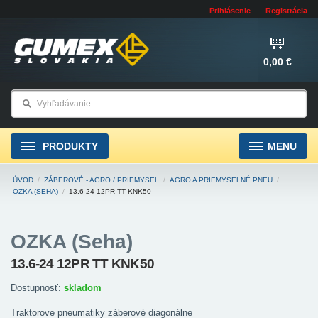
Prihlásenie
Registrácia
0,00 €
PRODUKTY
MENU
ÚVOD
/
ZÁBEROVÉ - AGRO / PRIEMYSEL
/
AGRO A PRIEMYSELNÉ PNEU
/
OZKA (SEHA)
/
13.6-24 12PR TT KNK50
OZKA (Seha)
13.6-24 12PR TT KNK50
Dostupnosť:
skladom
Traktorove pneumatiky záberové diagonálne