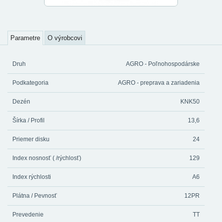
Parametre
O výrobcovi
Druh
AGRO - Poľnohospodárske
Podkategoria
AGRO - preprava a zariadenia
Dezén
KNK50
Šírka / Profil
13,6
Priemer disku
24
Index nosnosť ( /rýchlosť)
129
Index rýchlosti
A6
Plátna / Pevnosť
12PR
Prevedenie
TT