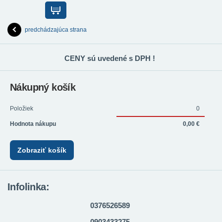
predchádzajúca strana
CENY sú uvedené s DPH !
Nákupný košík
Položiek
0
Hodnota nákupu
0,00 €
Zobraziť košík
Infolinka:
0376526589
0903433275