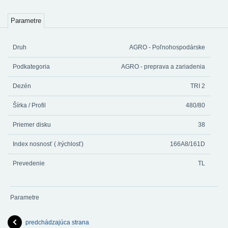
Parametre
Druh
AGRO - Poľnohospodárske
Podkategoria
AGRO - preprava a zariadenia
Dezén
TRI 2
Šírka / Profil
480/80
Priemer disku
38
Index nosnosť ( /rýchlosť)
166A8/161D
Prevedenie
TL
Parametre
predchádzajúca strana