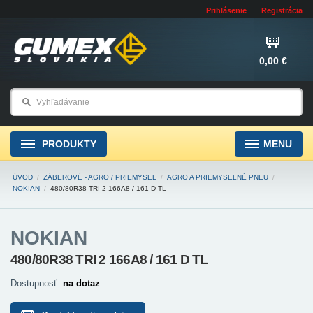
Prihlásenie
Registrácia
0,00 €
PRODUKTY
MENU
ÚVOD
/
ZÁBEROVÉ - AGRO / PRIEMYSEL
/
AGRO A PRIEMYSELNÉ PNEU
/
NOKIAN
/
480/80R38 TRI 2 166A8 / 161 D TL
NOKIAN
480/80R38 TRI 2 166A8 / 161 D TL
Dostupnosť:
na dotaz