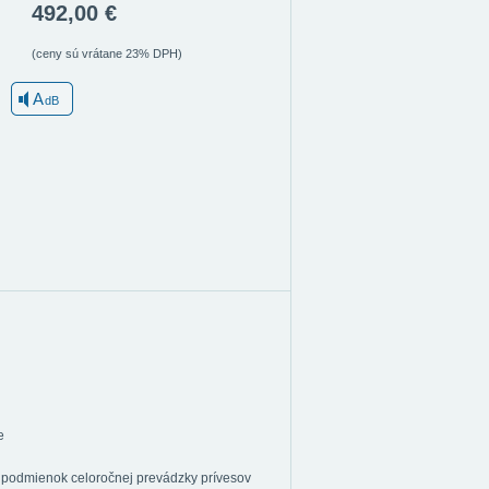
492,00 €
(ceny sú vrátane 23% DPH)
A
dB
e
 podmienok celoročnej prevádzky prívesov