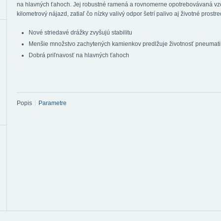
na hlavných ťahoch. Jej robustné ramená a rovnomerne opotrebovávaná vzo
kilometrový nájazd, zatiaľ čo nízky valivý odpor šetrí palivo aj životné prostre
Nové striedavé drážky zvyšujú stabilitu
Menšie množstvo zachytených kamienkov predlžuje životnosť pneumati
Dobrá priľnavosť na hlavných ťahoch
Popis
Parametre