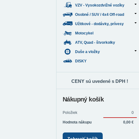
VZV - Vysokozdvižné vozíky
Osobné / SUV / 4x4 Off-road
Užitkové - dodávky, prívesy
Motocykel
ATV, Quad - štvorkolky
Duše a vložky
DISKY
CENY sú uvedené s DPH !
Nákupný košík
Položiek
0
Hodnota nákupu
0,00 €
Zobraziť košík