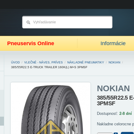
Pneuservis Online
Informácie
ÚVOD
/
VLEČNÉ - NÁVES, PRÍVES
/
NÁKLADNÉ PNEUMATIKY
/
NOKIAN
/
385/55R22.5 E-TRUCK TRAILER 160K(L) M+S 3PMSF
NOKIAN
385/55R22.5 E-
3PMSF
Dostupnosť:
2-8 dní
Nakladne celorocne 