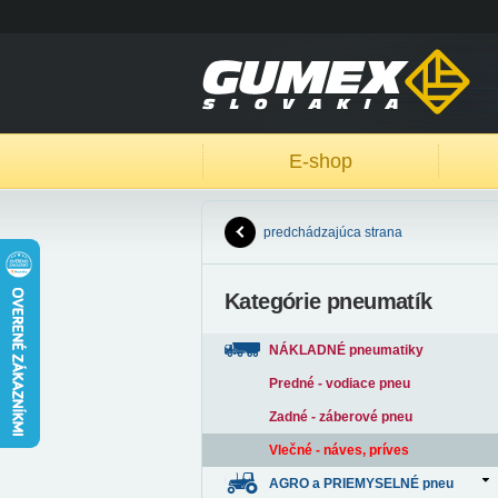
E-shop
predchádzajúca strana
Kategórie pneumatík
NÁKLADNÉ pneumatiky
Predné - vodiace pneu
Zadné - záberové pneu
Vlečné - náves, príves
AGRO a PRIEMYSELNÉ pneu