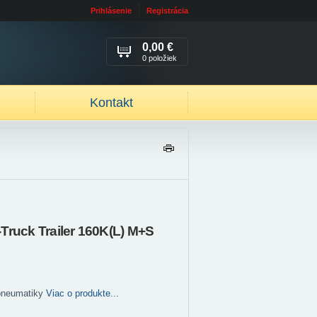
Prihlásenie
Registrácia
0,00 €
0 položiek
Kontakt
TL
AČ
IŤ
Truck Trailer 160K(L) M+S
pneumatiky
Viac o produkte...