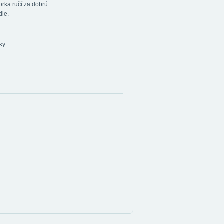
rka ručí za dobrú
die.
ky