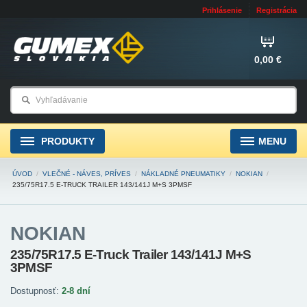
Prihlásenie
Registrácia
0,00 €
PRODUKTY
MENU
ÚVOD
/
VLEČNÉ - NÁVES, PRÍVES
/
NÁKLADNÉ PNEUMATIKY
/
NOKIAN
/
235/75R17.5 E-TRUCK TRAILER 143/141J M+S 3PMSF
NOKIAN
235/75R17.5 E-Truck Trailer 143/141J M+S
3PMSF
Dostupnosť:
2-8 dní