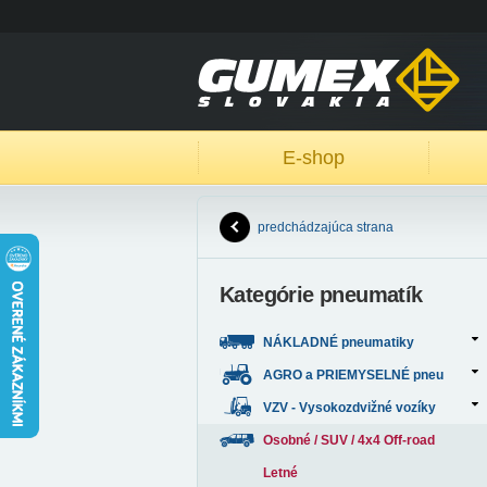
E-shop
predchádzajúca strana
Kategórie pneumatík
NÁKLADNÉ pneumatiky
AGRO a PRIEMYSELNÉ pneu
VZV - Vysokozdvižné vozíky
Osobné / SUV / 4x4 Off-road
Letné