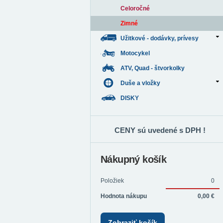
Celoročné
Zimné
Užitkové - dodávky, prívesy
Motocykel
ATV, Quad - štvorkolky
Duše a vložky
DISKY
CENY sú uvedené s DPH !
Nákupný košík
Položiek
0
Hodnota nákupu
0,00 €
Zobraziť košík