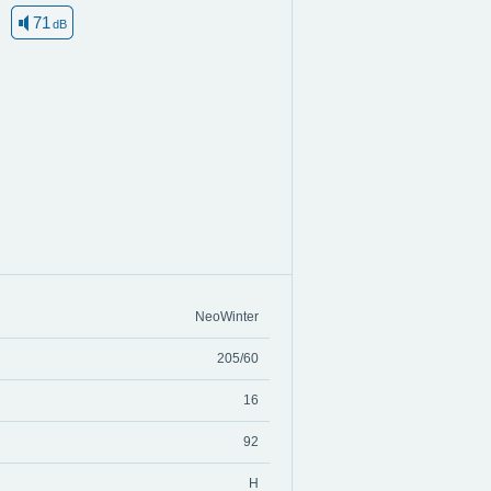
71
dB
NeoWinter
205/60
16
92
H