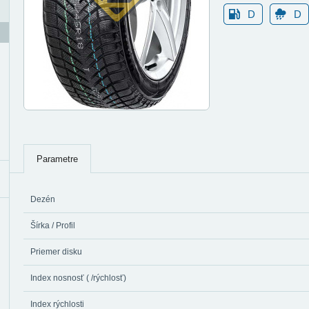
D
D
Parametre
Dezén
Šírka / Profil
Priemer disku
Index nosnosť ( /rýchlosť)
Index rýchlosti