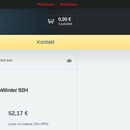
Prihlásenie
Registrácia
0,00 €
0 položiek
Kontakt
TER 92H
TL
AČ
IŤ
oWinter 92H
52,17 €
(ceny sú vrátane 23% DPH)