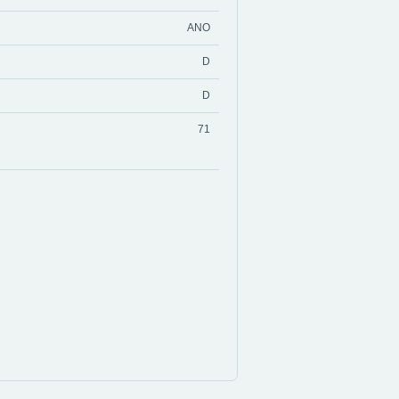
ANO
D
D
71