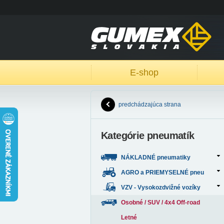
E-shop
predchádzajúca strana
Kategórie pneumatík
NÁKLADNÉ pneumatiky
AGRO a PRIEMYSELNÉ pneu
VZV - Vysokozdvižné vozíky
Osobné / SUV / 4x4 Off-road
Letné