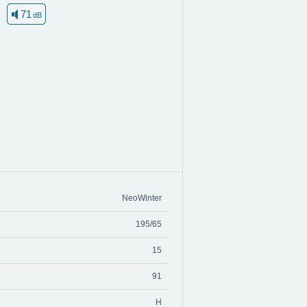
71
dB
NeoWinter
195/65
15
91
H