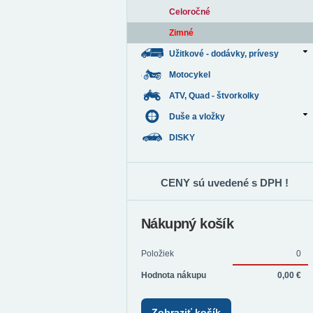
Celoročné
Zimné
Užitkové - dodávky, prívesy
Motocykel
ATV, Quad - štvorkolky
Duše a vložky
DISKY
CENY sú uvedené s DPH !
Nákupný košík
Položiek
0
Hodnota nákupu
0,00 €
Zobraziť košík