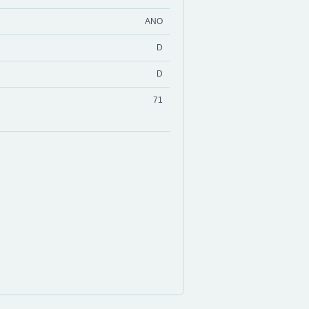
ANO
D
D
71