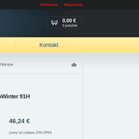
Prihlásenie
Registrácia
0,00 €
0 položiek
Kontakt
TER 91H
TL
AČ
IŤ
oWinter 91H
46,24 €
(ceny sú vrátane 23% DPH)