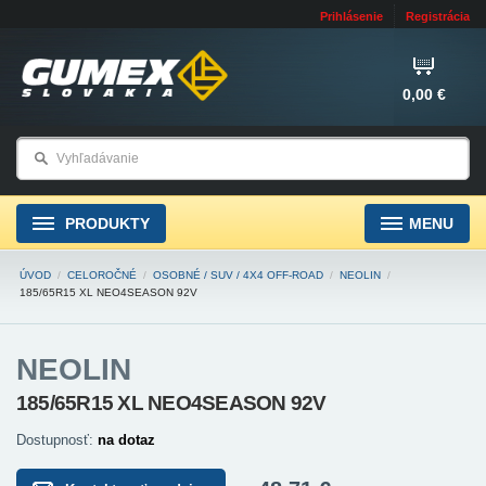
Prihlásenie
Registrácia
0,00 €
PRODUKTY
MENU
ÚVOD
/
CELOROČNÉ
/
OSOBNÉ / SUV / 4X4 OFF-ROAD
/
NEOLIN
/
185/65R15 XL NEO4SEASON 92V
NEOLIN
185/65R15 XL NEO4SEASON 92V
Dostupnosť:
na dotaz