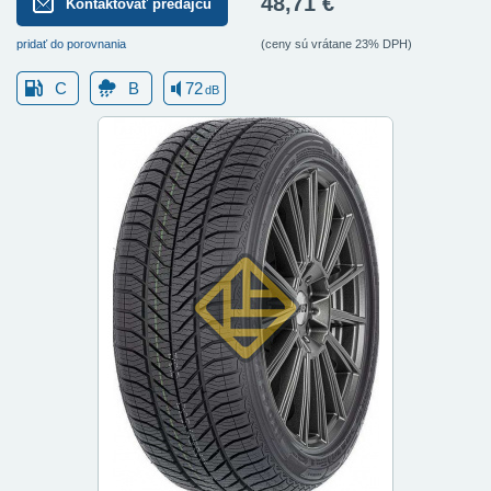
48,71 €
Kontaktovať predajcu
pridať do porovnania
(ceny sú vrátane 23% DPH)
C
B
72
dB