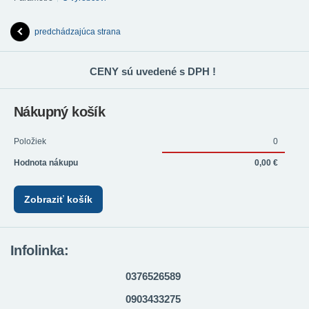
predchádzajúca strana
CENY sú uvedené s DPH !
Nákupný košík
Položiek
0
Hodnota nákupu
0,00 €
Zobraziť košík
Infolinka:
0376526589
0903433275