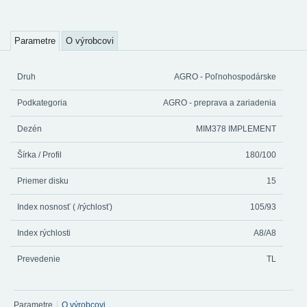
Parametre
O výrobcovi
Druh
AGRO - Poľnohospodárske
Podkategoria
AGRO - preprava a zariadenia
Dezén
MIM378 IMPLEMENT
Šírka / Profil
180/100
Priemer disku
15
Index nosnosť ( /rýchlosť)
105/93
Index rýchlosti
A8/A8
Prevedenie
TL
Parametre
O výrobcovi