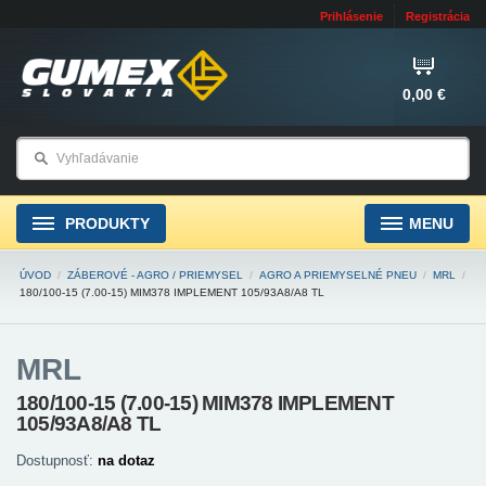
Prihlásenie
Registrácia
0,00 €
PRODUKTY
MENU
ÚVOD
/
ZÁBEROVÉ - AGRO / PRIEMYSEL
/
AGRO A PRIEMYSELNÉ PNEU
/
MRL
/
180/100-15 (7.00-15) MIM378 IMPLEMENT 105/93A8/A8 TL
MRL
180/100-15 (7.00-15) MIM378 IMPLEMENT
105/93A8/A8 TL
Dostupnosť:
na dotaz