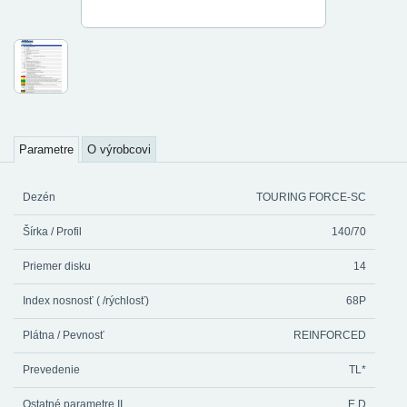
Parametre
O výrobcovi
Dezén
TOURING FORCE-SC
Šírka / Profil
140/70
Priemer disku
14
Index nosnosť ( /rýchlosť)
68P
Plátna / Pevnosť
REINFORCED
Prevedenie
TL*
Ostatné parametre II.
E D