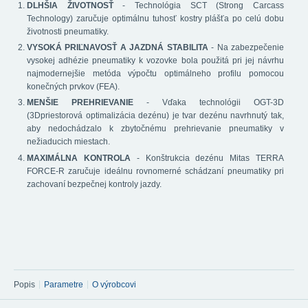
DLHŠIA ŽIVOTNOSŤ
- Technológia SCT (Strong Carcass
Technology) zaručuje optimálnu tuhosť kostry plášťa po celú dobu
životnosti pneumatiky.
VYSOKÁ PRIĽNAVOSŤ A JAZDNÁ STABILITA
- Na zabezpečenie
vysokej adhézie pneumatiky k vozovke bola použitá pri jej návrhu
najmodernejšie metóda výpočtu optimálneho profilu pomocou
konečných prvkov (FEA).
MENŠIE PREHRIEVANIE
- Vďaka technológii OGT-3D
(3Dpriestorová optimalizácia dezénu) je tvar dezénu navrhnutý tak,
aby nedochádzalo k zbytočnému prehrievanie pneumatiky v
nežiaducich miestach.
MAXIMÁLNA KONTROLA
- Konštrukcia dezénu Mitas TERRA
FORCE-R zaručuje ideálnu rovnomerné schádzaní pneumatiky pri
zachovaní bezpečnej kontroly jazdy.
Popis
Parametre
O výrobcovi