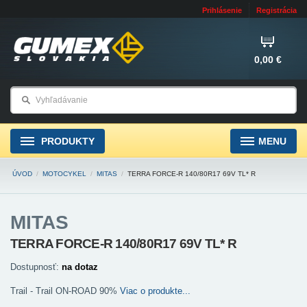
Prihlásenie
Registrácia
0,00 €
PRODUKTY
MENU
ÚVOD
/
MOTOCYKEL
/
MITAS
/
TERRA FORCE-R 140/80R17 69V TL* R
MITAS
TERRA FORCE-R 140/80R17 69V TL* R
Dostupnosť:
na dotaz
Trail - Trail ON-ROAD 90%
Viac o produkte...