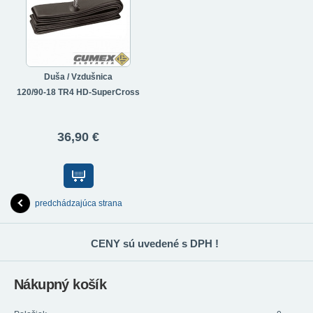
Duša / Vzdušnica
120/90-18 TR4 HD-SuperCross
36,90 €
predchádzajúca strana
CENY sú uvedené s DPH !
Nákupný košík