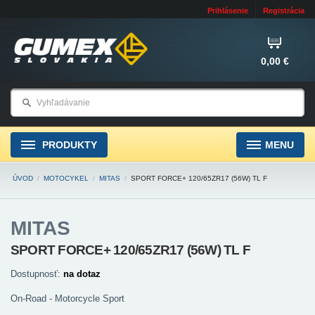
Prihlásenie
Registrácia
0,00 €
PRODUKTY
MENU
ÚVOD
/
MOTOCYKEL
/
MITAS
/
SPORT FORCE+ 120/65ZR17 (56W) TL F
MITAS
SPORT FORCE+ 120/65ZR17 (56W) TL F
Dostupnosť:
na dotaz
On-Road - Motorcycle Sport