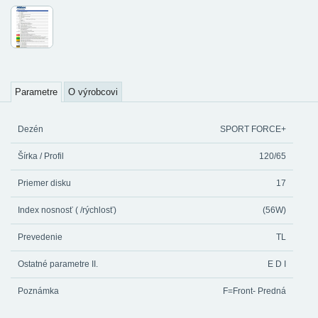
Parametre
O výrobcovi
Dezén
SPORT FORCE+
Šírka / Profil
120/65
Priemer disku
17
Index nosnosť ( /rýchlosť)
(56W)
Prevedenie
TL
Ostatné parametre II.
E D I
Poznámka
F=Front- Predná