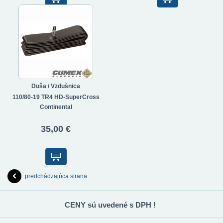
Duša / Vzdušnica
110/80-19 TR4 HD-SuperCross
Continental
35,00 €
predchádzajúca strana
CENY sú uvedené s DPH !