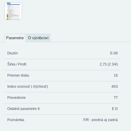
Parametre
O výrobcovi
Dezén
E-06
Šírka / Profil
2,75 (2 3/4)
Priemer disku
16
Index nosnosť ( /rýchlosť)
46S
Prevedenie
TT
Ostatné parametre II.
E D
Poznámka
F/R - predná aj zadná