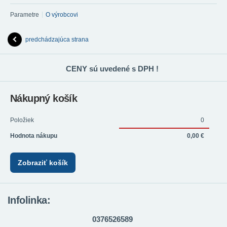
Parametre
O výrobcovi
predchádzajúca strana
CENY sú uvedené s DPH !
Nákupný košík
Položiek
0
Hodnota nákupu
0,00 €
Zobraziť košík
Infolinka:
0376526589