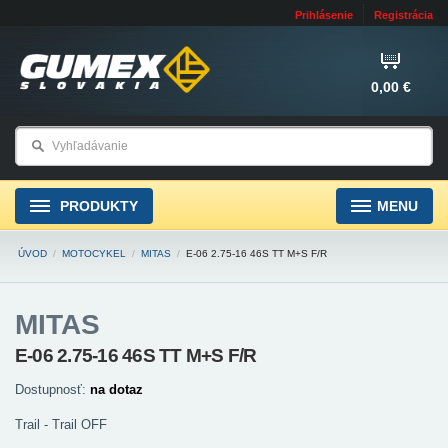
Prihlásenie
Registrácia
0,00 €
PRODUKTY
MENU
ÚVOD
/
MOTOCYKEL
/
MITAS
/
E-06 2.75-16 46S TT M+S F/R
MITAS
E-06 2.75-16 46S TT M+S F/R
Dostupnosť:
na dotaz
Trail - Trail OFF