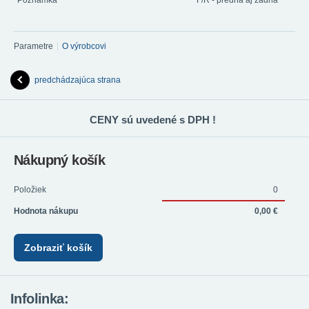
Poznámka
F/R - predná aj zadná
Parametre
O výrobcovi
predchádzajúca strana
CENY sú uvedené s DPH !
Nákupný košík
Položiek
0
Hodnota nákupu
0,00 €
Zobraziť košík
Infolinka: