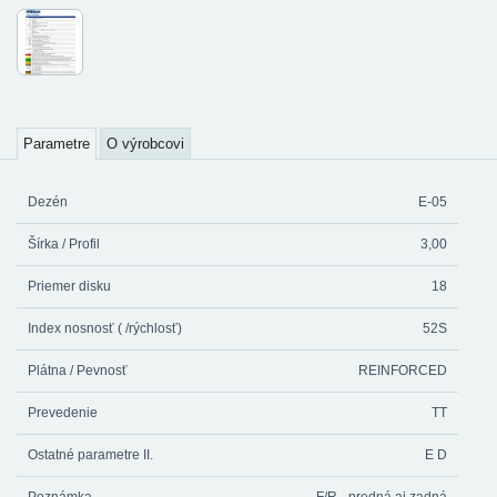
Parametre
O výrobcovi
Dezén
E-05
Šírka / Profil
3,00
Priemer disku
18
Index nosnosť ( /rýchlosť)
52S
Plátna / Pevnosť
REINFORCED
Prevedenie
TT
Ostatné parametre II.
E D