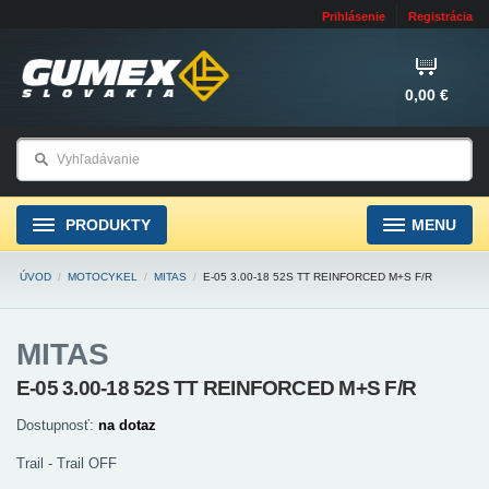
Prihlásenie
Registrácia
0,00 €
PRODUKTY
MENU
ÚVOD
/
MOTOCYKEL
/
MITAS
/
E-05 3.00-18 52S TT REINFORCED M+S F/R
MITAS
E-05 3.00-18 52S TT REINFORCED M+S F/R
Dostupnosť:
na dotaz
Trail - Trail OFF