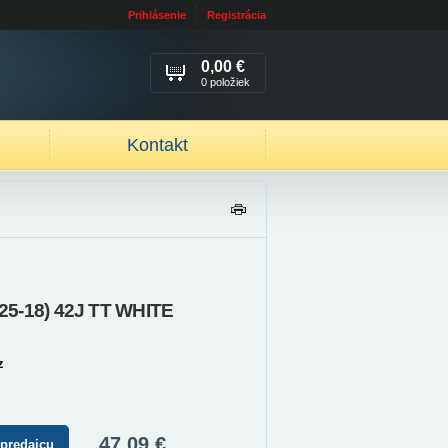
Prihlásenie
Registrácia
0,00 €
0 položiek
Kontakt
TL
AČ
IŤ
2.25-18) 42J TT WHITE
z
47,09 €
 predajcu