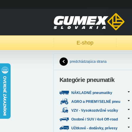
E-shop
predchádzajúca strana
Kategórie pneumatík
NÁKLADNÉ pneumatiky
AGRO a PRIEMYSELNÉ pneu
VZV - Vysokozdvižné vozíky
Osobné / SUV / 4x4 Off-road
Užitkové - dodávky, prívesy