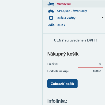
Motocykel
ATV, Quad - štvorkolky
Duše a vložky
DISKY
CENY sú uvedené s DPH !
Nákupný košík
Položiek
0
Hodnota nákupu
0,00 €
Zobraziť košík
Infolinka: