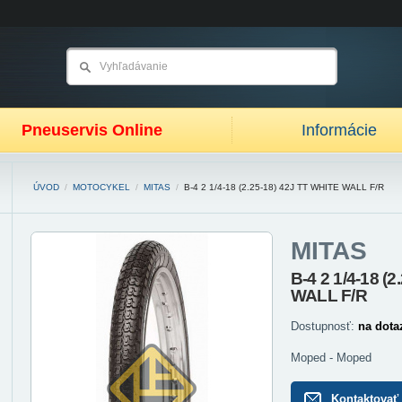
Pneuservis Online
Informácie
ÚVOD
/
MOTOCYKEL
/
MITAS
/
B-4 2 1/4-18 (2.25-18) 42J TT WHITE WALL F/R
MITAS
B-4 2 1/4-18 (
WALL F/R
Dostupnosť:
na dota
Moped - Moped
Kontaktovať