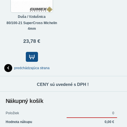
Duša / Vzdušnica
80/100-21 SuperCross Michelin
4mm
23,78 €
predchádzajúca strana
CENY sú uvedené s DPH !
Nákupný košík
Položiek
0
Hodnota nákupu
0,00 €