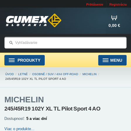
Prihlásenie
Registrácia
0,00 €
PRODUKTY
MENU
ÚVOD
/
LETNÉ
/
OSOBNÉ / SUV / 4X4 OFF-ROAD
/
MICHELIN
/
245/45R19 102Y XL TL PILOT SPORT 4 AO
MICHELIN
245/45R19 102Y XL TL Pilot Sport 4 AO
Dostupnosť:
5 a viac dní
Viac o produkte...