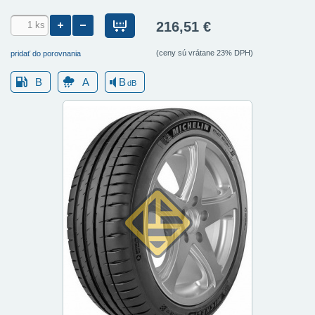
216,51 €
(ceny sú vrátane 23% DPH)
pridať do porovnania
B
A
B
dB