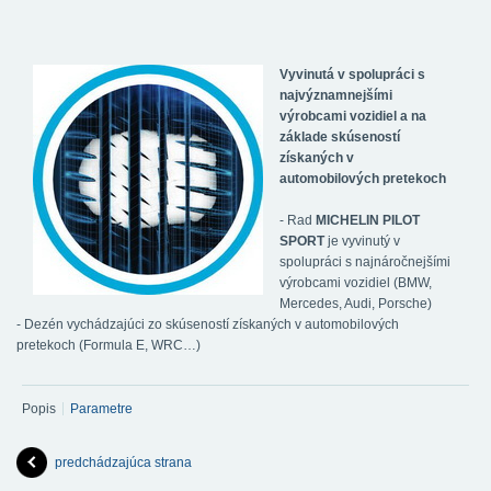
Vyvinutá v spolupráci s
najvýznamnejšími
výrobcami vozidiel a na
základe skúseností
získaných v
automobilových pretekoch
- Rad
MICHELIN PILOT
SPORT
je vyvinutý v
spolupráci s najnáročnejšími
výrobcami vozidiel (BMW,
Mercedes, Audi, Porsche)
- Dezén vychádzajúci zo skúseností získaných v automobilových
pretekoch (Formula E, WRC…)
Popis
Parametre
predchádzajúca strana