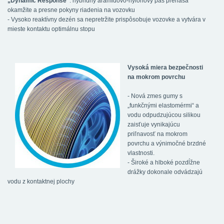
„Dynamic Response“
: hybridný aramidovo-nylonový pás prenáša
okamžite a presne pokyny riadenia na vozovku
- Vysoko reaktívny dezén sa nepretržite prispôsobuje vozovke a vytvára v
mieste kontaktu optimálnu stopu
Vysoká miera bezpečnosti
na mokrom povrchu
- Nová zmes gumy s
„funkčnými elastomérmi“ a
vodu odpudzujúcou silikou
zaisťuje vynikajúcu
priľnavosť na mokrom
povrchu a výnimočné brzdné
vlastnosti.
- Široké a hlboké pozdĺžne
drážky dokonale odvádzajú
vodu z kontaktnej plochy