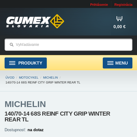
Prihlásenie
Registrácia
0,00 €
PRODUKTY
MENU
ÚVOD
/
MOTOCYKEL
/
MICHELIN
/
140/70-14 68S REINF CITY GRIP WINTER REAR TL
MICHELIN
140/70-14 68S REINF CITY GRIP WINTER
REAR TL
Dostupnosť:
na dotaz