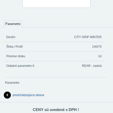
Parametre
Dezén
CITY GRIP WINTER
Šírka / Profil
140/70
Priemer disku
14
Ostatné parametre II.
REAR - zadná
Parametre
predchádzajúca strana
CENY sú uvedené s DPH !