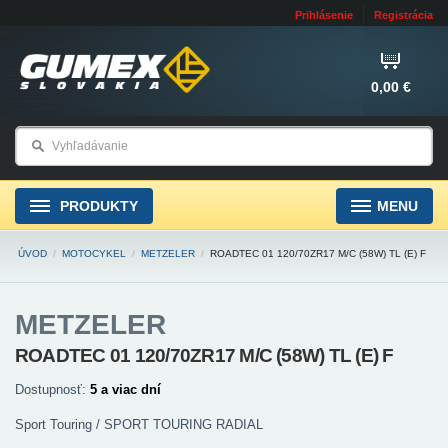
Prihlásenie
Registrácia
0,00 €
PRODUKTY
MENU
ÚVOD
/
MOTOCYKEL
/
METZELER
/
ROADTEC 01 120/70ZR17 M/C (58W) TL (E) F
METZELER
ROADTEC 01 120/70ZR17 M/C (58W) TL (E) F
Dostupnosť:
5 a viac dní
Sport Touring / SPORT TOURING RADIAL