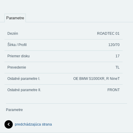
Parametre
Dezén
ROADTEC 01
Šírka / Profil
120/70
Priemer disku
17
Prevedenie
TL
Ostatné parametre I.
OE BMW S1000XR, R NineT
Ostatné parametre II.
FRONT
Parametre
predchádzajúca strana