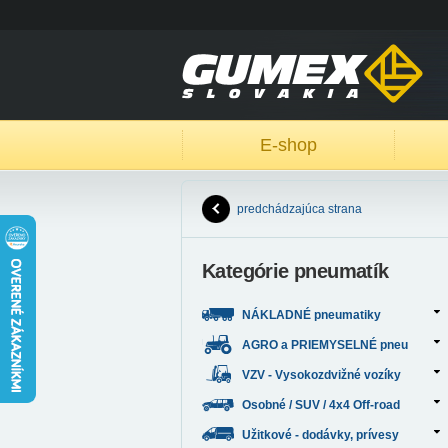
E-shop
predchádzajúca strana
Kategórie pneumatík
NÁKLADNÉ pneumatiky
AGRO a PRIEMYSELNÉ pneu
VZV - Vysokozdvižné vozíky
Osobné / SUV / 4x4 Off-road
Užitkové - dodávky, prívesy