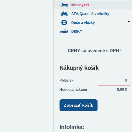
Motocykel
ATV, Quad - štvorkolky
Duše a vložky
DISKY
CENY sú uvedené s DPH !
Nákupný košík
Položiek
0
Hodnota nákupu
0,00 €
Zobraziť košík
Infolinka: