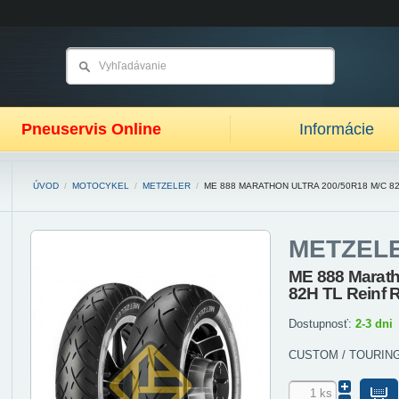
Pneuservis Online
Informácie
ÚVOD
/
MOTOCYKEL
/
METZELER
/
ME 888 MARATHON ULTRA 200/50R18 M/C 82
METZEL
ME 888 Marat
82H TL Reinf 
Dostupnosť:
2-3 dni
CUSTOM / TOURING