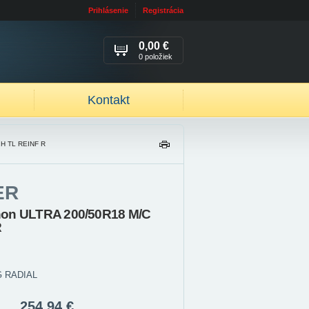
Prihlásenie
Registrácia
0,00 €
0 položiek
Kontakt
H TL REINF R
TL
AČ
IŤ
ER
hon ULTRA 200/50R18 M/C
R
 RADIAL
254,94 €