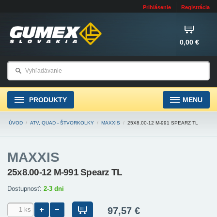
Prihlásenie
Registrácia
0,00 €
PRODUKTY
MENU
ÚVOD
/
ATV, QUAD - ŠTVORKOLKY
/
MAXXIS
/
25X8.00-12 M-991 SPEARZ TL
MAXXIS
25x8.00-12 M-991 Spearz TL
Dostupnosť:
2-3 dni
97,57 €