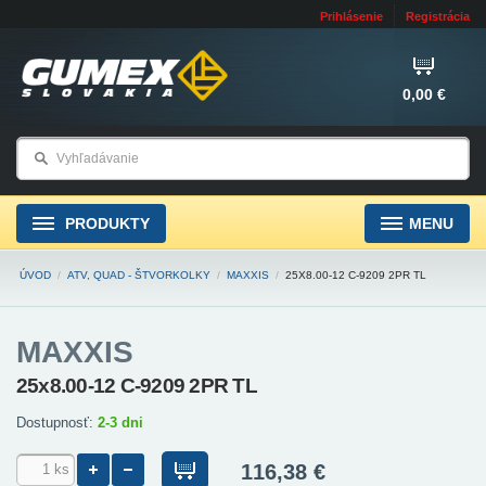
Prihlásenie
Registrácia
0,00 €
PRODUKTY
MENU
ÚVOD
/
ATV, QUAD - ŠTVORKOLKY
/
MAXXIS
/
25X8.00-12 C-9209 2PR TL
MAXXIS
25x8.00-12 C-9209 2PR TL
Dostupnosť:
2-3 dni
116,38 €