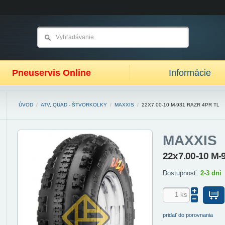
Pneuservis Online
Informácie
ÚVOD
/
ATV, QUAD - ŠTVORKOLKY
/
MAXXIS
/
22X7.00-10 M-931 RAZR 4PR TL
MAXXIS
22x7.00-10 M-
Dostupnosť:
2-3 dni
pridať do porovnania