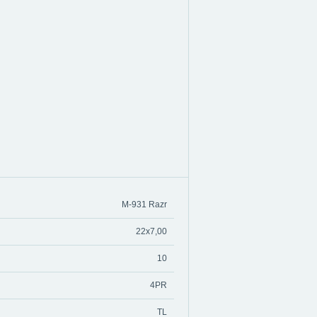
M-931 Razr
22x7,00
10
4PR
TL