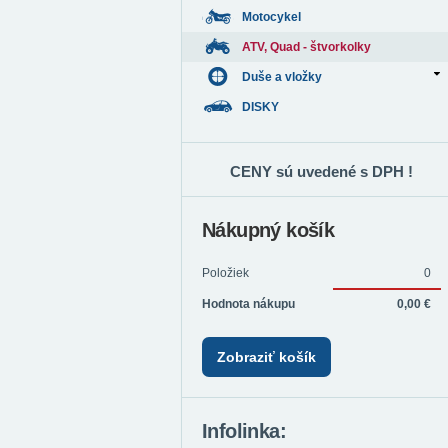
Motocykel
ATV, Quad - štvorkolky
Duše a vložky
DISKY
CENY sú uvedené s DPH !
Nákupný košík
Položiek
0
Hodnota nákupu
0,00 €
Zobraziť košík
Infolinka: