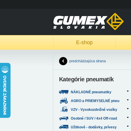
E-shop
predchádzajúca strana
Kategórie pneumatík
NÁKLADNÉ pneumatiky
AGRO a PRIEMYSELNÉ pneu
VZV - Vysokozdvižné vozíky
Osobné / SUV / 4x4 Off-road
Užitkové - dodávky, prívesy