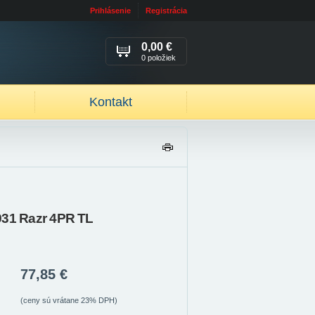
Prihlásenie
Registrácia
0,00 €
0 položiek
Kontakt
TL
AČ
IŤ
931 Razr 4PR TL
77,85 €
(ceny sú vrátane 23% DPH)