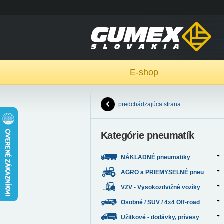
E-shop
predchádzajúca strana
Kategórie pneumatík
NÁKLADNÉ pneumatiky
AGRO a PRIEMYSELNÉ pneu
VZV - Vysokozdvižné vozíky
Osobné / SUV / 4x4 Off-road
Užitkové - dodávky, prívesy