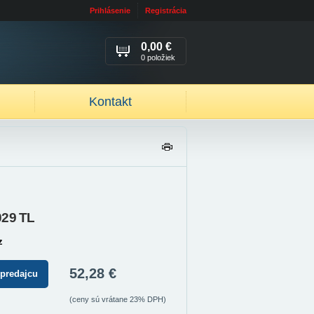
Prihlásenie
Registrácia
0,00 €
0 položiek
Kontakt
TL
AČ
IŤ
029 TL
z
52,28 €
 predajcu
(ceny sú vrátane 23% DPH)