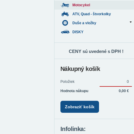
Motocykel
ATV, Quad - štvorkolky
Duše a vložky
DISKY
CENY sú uvedené s DPH !
Nákupný košík
Položiek
0
Hodnota nákupu
0,00 €
Zobraziť košík
Infolinka: