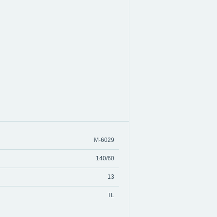
M-6029
140/60
13
TL