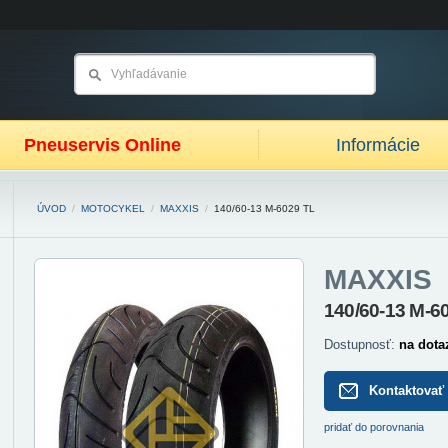
Pneuservis Online
Informácie
ÚVOD
/
MOTOCYKEL
/
MAXXIS
/
140/60-13 M-6029 TL
MAXXIS
140/60-13 M-6
Dostupnosť:
na dota
Kontaktovať
pridať do porovnania