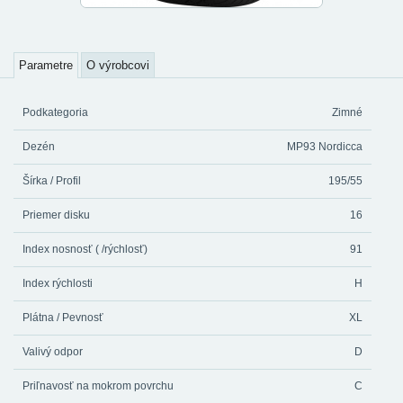
Parametre
O výrobcovi
Podkategoria
Zimné
Dezén
MP93 Nordicca
Šírka / Profil
195/55
Priemer disku
16
Index nosnosť ( /rýchlosť)
91
Index rýchlosti
H
Plátna / Pevnosť
XL
Valivý odpor
D
Priľnavosť na mokrom povrchu
C