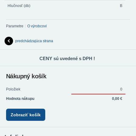
Hlučnosť (db)
B
Parametre
O výrobcovi
predchádzajúca strana
CENY sú uvedené s DPH !
Nákupný košík
Položiek
0
Hodnota nákupu
0,00 €
Zobraziť košík