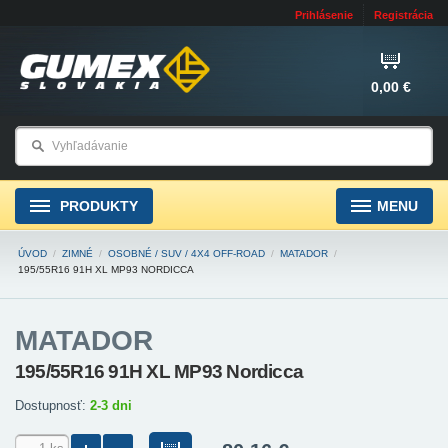
Prihlásenie
Registrácia
0,00 €
PRODUKTY
MENU
ÚVOD
/
ZIMNÉ
/
OSOBNÉ / SUV / 4X4 OFF-ROAD
/
MATADOR
/
195/55R16 91H XL MP93 NORDICCA
MATADOR
195/55R16 91H XL MP93 Nordicca
Dostupnosť:
2-3 dni