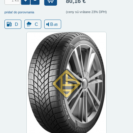
80,16 €
(ceny sú vrátane 23% DPH)
pridať do porovnania
D
C
B
dB