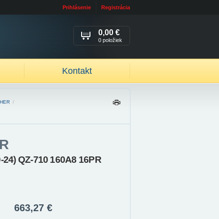
Prihlásenie
Registrácia
0,00 €
0 položiek
Kontakt
HER
/
TL
AČ
IŤ
R
70-24) QZ-710 160A8 16PR
663,27 €