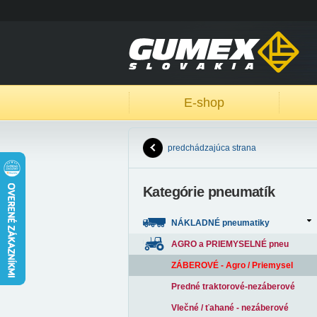
E-shop
predchádzajúca strana
Kategórie pneumatík
NÁKLADNÉ pneumatiky
AGRO a PRIEMYSELNÉ pneu
ZÁBEROVÉ - Agro / Priemysel
Predné traktorové-nezáberové
Vlečné / ťahané - nezáberové