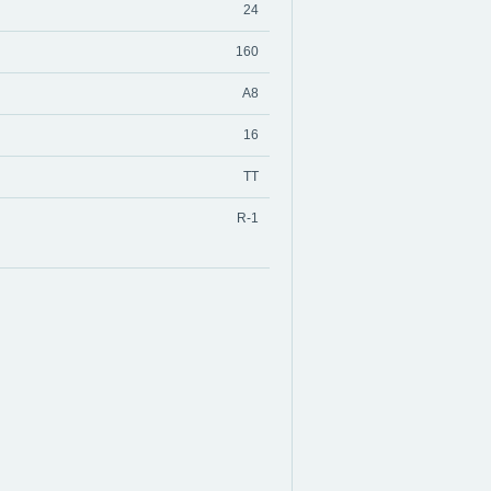
24
160
A8
16
TT
R-1