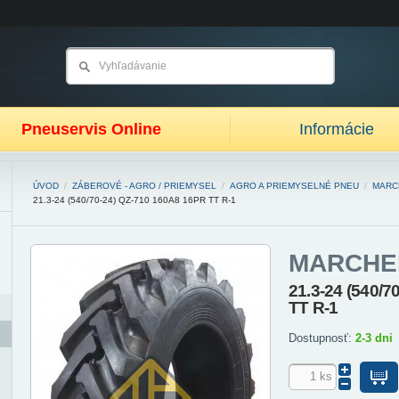
Pneuservis Online
Informácie
ÚVOD
/
ZÁBEROVÉ - AGRO / PRIEMYSEL
/
AGRO A PRIEMYSELNÉ PNEU
/
MARC
21.3-24 (540/70-24) QZ-710 160A8 16PR TT R-1
MARCHE
21.3-24 (540/
TT R-1
Dostupnosť:
2-3 dni