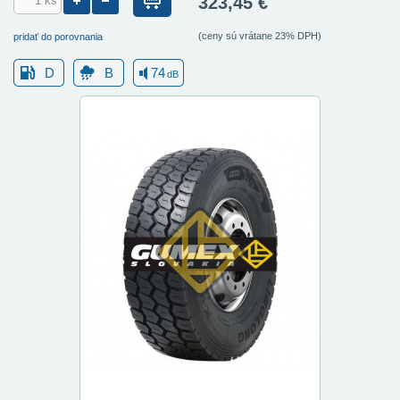
323,45 €
(ceny sú vrátane 23% DPH)
pridať do porovnania
D
B
74
dB