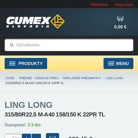
Prihlásenie
Registrácia
0,00 €
PRODUKTY
MENU
ÚVOD
/
PREDNÉ - VODIACE PNEU
/
NÁKLADNÉ PNEUMATIKY
/
LING LONG
/
315/80R22.5 M-A40 158/150 K 22PR TL
LING LONG
315/80R22.5 M-A40 158/150 K 22PR TL
Dostupnosť:
2-3 dni