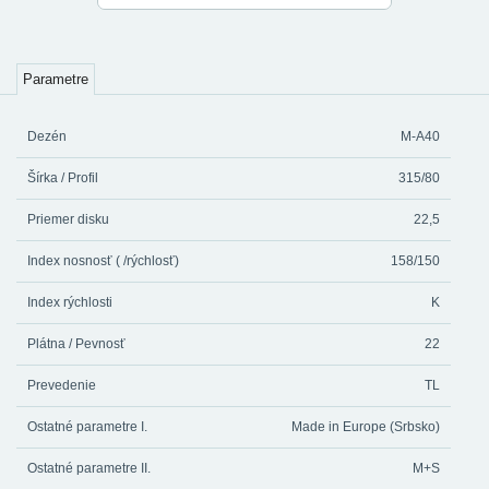
Parametre
Dezén
M-A40
Šírka / Profil
315/80
Priemer disku
22,5
Index nosnosť ( /rýchlosť)
158/150
Index rýchlosti
K
Plátna / Pevnosť
22
Prevedenie
TL
Ostatné parametre I.
Made in Europe (Srbsko)
Ostatné parametre II.
M+S