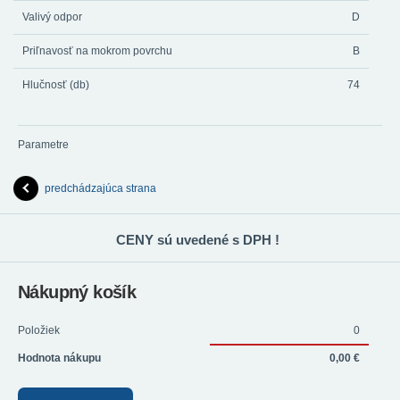
Valivý odpor
D
Priľnavosť na mokrom povrchu
B
Hlučnosť (db)
74
Parametre
predchádzajúca strana
CENY sú uvedené s DPH !
Nákupný košík
Položiek
0
Hodnota nákupu
0,00 €