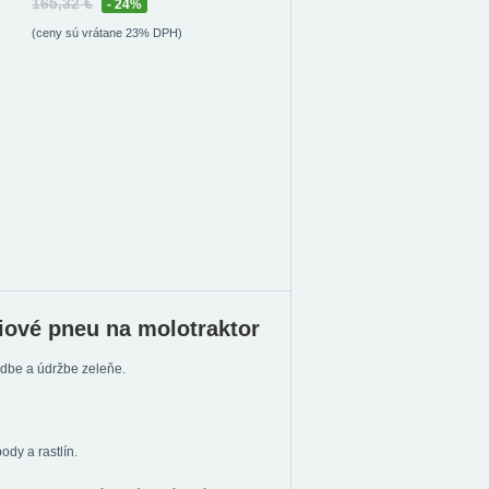
165,32 €
- 24%
(ceny sú vrátane 23% DPH)
iové pneu na molotraktor
adbe a údržbe zeleňe.
dy a rastlín.