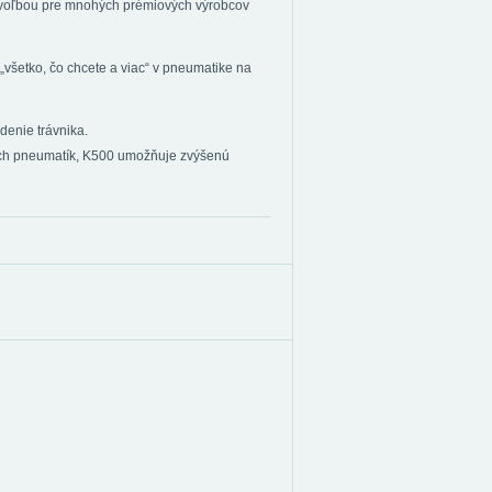
M voľbou pre mnohých prémiových výrobcov
šetko, čo chcete a viac“ v pneumatike na
denie trávnika.
ých pneumatík, K500 umožňuje zvýšenú