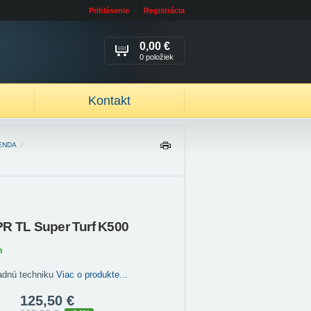
Prihlásenie
Registrácia
0,00 €
0 položiek
Kontakt
ENDA
/
TL
AČ
IŤ
PR TL Super Turf K500
m
adnú techniku
Viac o produkte...
125,50 €