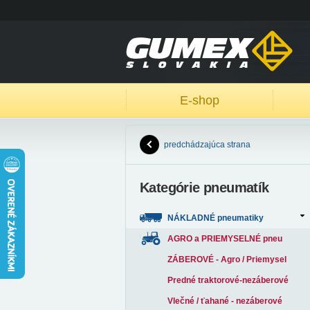
E-shop
predchádzajúca strana
Kategórie pneumatík
NÁKLADNÉ pneumatiky
AGRO a PRIEMYSELNÉ pneu
ZÁBEROVÉ - Agro / Priemysel
Predné traktorové-nezáberové
Vlečné / ťahané - nezáberové