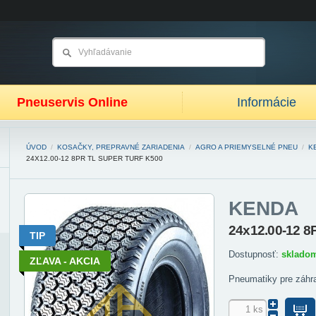
Pneuservis Online
Informácie
ÚVOD
/
KOSAČKY, PREPRAVNÉ ZARIADENIA
/
AGRO A PRIEMYSELNÉ PNEU
/
K
24X12.00-12 8PR TL SUPER TURF K500
KENDA
24x12.00-12 8
TIP
Dostupnosť:
sklado
ZĽAVA - AKCIA
Pneumatiky pre záhr