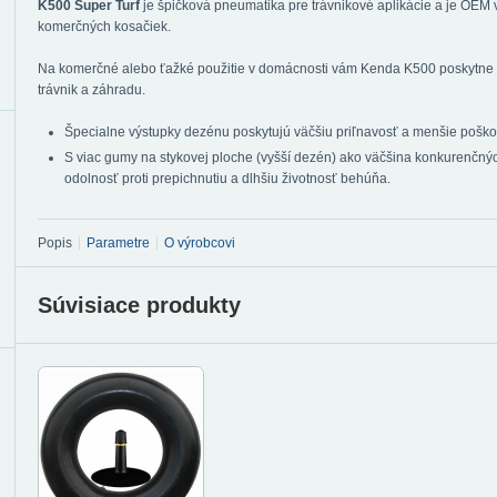
K500 Super Turf
je špičková pneumatika pre trávnikové aplikácie a je OE
komerčných kosačiek.
Na komerčné alebo ťažké použitie v domácnosti vám Kenda K500 poskytne „v
trávnik a záhradu.
Špecialne výstupky dezénu poskytujú väčšiu priľnavosť a menšie poško
S viac gumy na stykovej ploche (vyšší dezén) ako väčšina konkurenčn
odolnosť proti prepichnutiu a dlhšiu životnosť behúňa.
Popis
Parametre
O výrobcovi
Súvisiace produkty