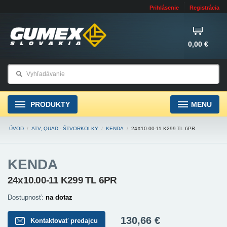
Prihlásenie
Registrácia
0,00 €
PRODUKTY
MENU
ÚVOD
/
ATV, QUAD - ŠTVORKOLKY
/
KENDA
/
24X10.00-11 K299 TL 6PR
KENDA
24x10.00-11 K299 TL 6PR
Dostupnosť:
na dotaz
130,66 €
Kontaktovať predajcu