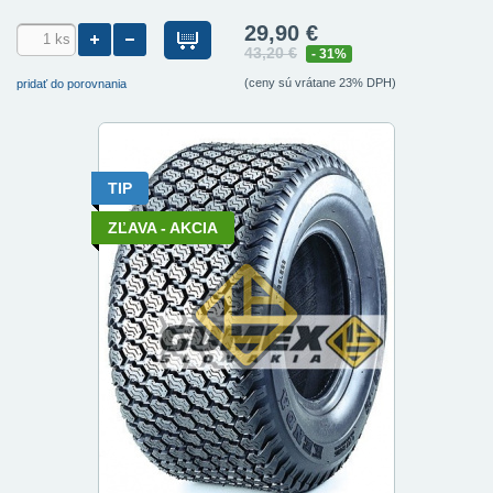
29,90 €
43,20 €
- 31%
(ceny sú vrátane 23% DPH)
pridať do porovnania
TIP
ZĽAVA - AKCIA