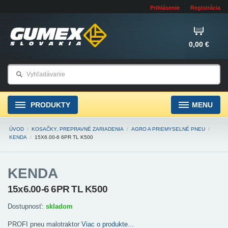
Prihlásenie
Registrácia
0,00 €
PRODUKTY
MENU
ÚVOD
/
KOSAČKY, PREPRAVNÉ ZARIADENIA
/
AGRO A PRIEMYSELNÉ PNEU
/
KENDA
/
15X6.00-6 6PR TL K500
KENDA
15x6.00-6 6PR TL K500
Dostupnosť:
skladom
PROFI pneu malotraktor
Viac o produkte...