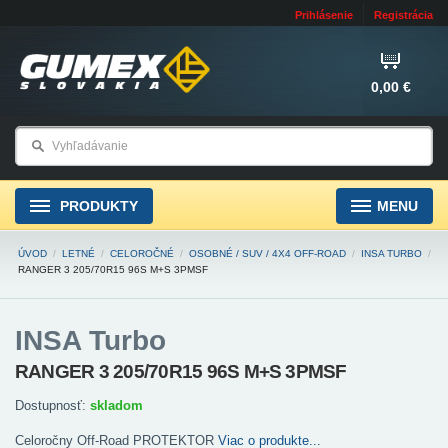
Prihlásenie
Registrácia
0,00 €
PRODUKTY
MENU
ÚVOD
/
LETNÉ
/
CELOROČNÉ
/
OSOBNÉ / SUV / 4X4 OFF-ROAD
/
INSA TURBO
/
RANGER 3 205/70R15 96S M+S 3PMSF
INSA Turbo
RANGER 3 205/70R15 96S M+S 3PMSF
Dostupnosť:
skladom
Celoročny Off-Road PROTEKTOR
Viac o produkte...