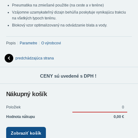
Pneumatika na zmiešané použitie (na ceste a v teréne)
Vzájomne uzamykateľný dizajn behúňa poskytuje vynikajúcu trakciu
na všetkých typoch terénu.
Blokový vzor optimalizovaný na odvádzanie blata a vody.
Popis
Parametre
O výrobcovi
predchádzajúca strana
CENY sú uvedené s DPH !
Nákupný košík
Položiek
0
Hodnota nákupu
0,00 €
Zobraziť košík