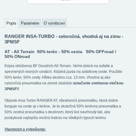
Popis
Parametre
O výrobcovi
RANGER INSA-TURBO - celoročná, vhodná aj na zimu -
3PMSF
AT - All Terrain 50% terén - 50% cesta 50% OFFroad /
50% ONroad
Kópia oblúbenej BF Goodrich All-Terrain. Veľmi dobrá na asfalte a
spevnených lesných cestách. Klúdná jazda na asfaltovej ceste. Použitie
50% terén, 50% cesty. Hĺbka dezénu cca. 13 mm. Vhodná aj ako
celoročná pneumatika na zimné obdobie
označenie snehovou vločkou-
3PMSF!!
Objavte Insa Turbo RANGER AT, všestrannú pneumatiku, ktorá dobre
funguje na ceste aj v teréne. Je to skutočná 50% terénna pneumatika a
50% cestná pneumatika s dezénom, ktorý bol navrhnutý tak, aby
poskytoval najlepšiu možnú trakciu na všetkých typoch terénu.
Vlastnosti a vylepšenia: